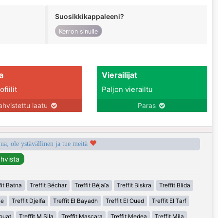
Suosikkikappaleeni?
Kerron sinulle
a
Vierailijat
fiilit
Paljon vierailtu
ahvistettu laatu
Paras
a, ole ystävällinen ja tue meitä
fit Batna
Treffit Béchar
Treffit Béjaïa
Treffit Biskra
Treffit Blida
ne
Treffit Djelfa
Treffit El Bayadh
Treffit El Oued
Treffit El Tarf
houat
Treffit M Sila
Treffit Mascara
Treffit Medea
Treffit Mila