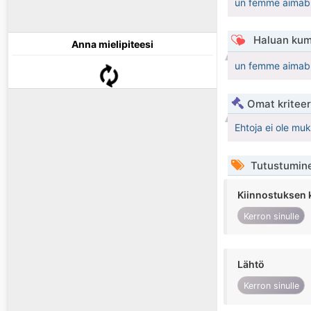
un femme aimable 
Haluan kum
Anna mielipiteesi
un femme aimable 
Omat kriteeri
Ehtoja ei ole mu
Tutustumin
Kiinnostuksen 
Kerron sinulle
Lähtö
Kerron sinulle