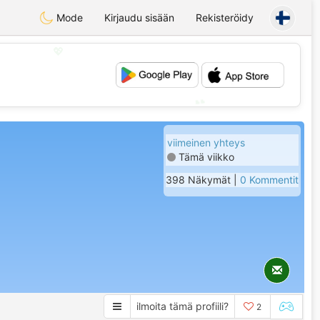
Mode
Kirjaudu sisään
Rekisteröidy
💖
💕
viimeinen yhteys
Tämä viikko
398 Näkymät |
0 Kommentit
ilmoita tämä profiili?
2