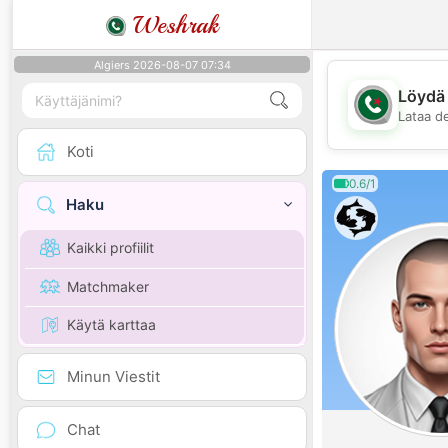
Weshrak
Algiers 2026-08-07 07:34
Löydä 
Lataa d
Koti
0.6/1
Haku
Kaikki profiilit
Matchmaker
Käytä karttaa
Minun Viestit
Chat