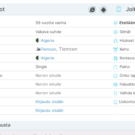
ot
Joit
59 vuotta vanha
Etsitää
Vakava suhde
Silmät
Algeria
Hiukset
Tlemcen
Tlemcen
,
Keho
Algeria
Korkeus
Single
Paino
so
Kerron sinulle
Onko la
Kerron sinulle
Haluatk
Kerron sinulle
Vaihda 
Kirjaudu sisään
Uskonto
Kirjaudu sisään
nusta