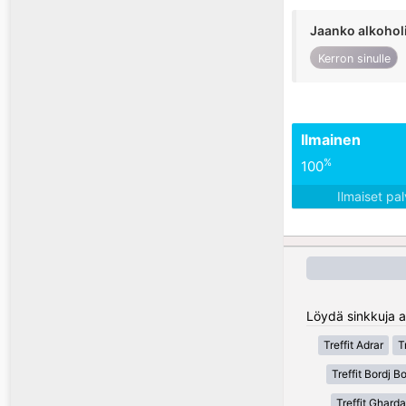
Jaanko alkohol
Kerron sinulle
Ilmainen
%
100
Ilmaiset pa
Löydä sinkkuja al
Treffit Adrar
T
Treffit Bordj Bo
Treffit Gharda