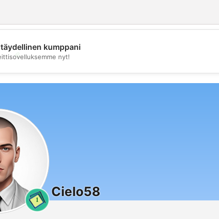
täydellinen kumppani
💖
eittisovelluksemme nyt!
💕
Cielo58
1