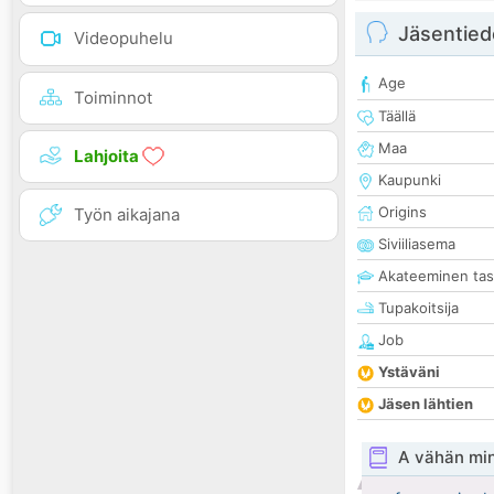
Jäsentied
Videopuhelu
Age
Toiminnot
Täällä
Maa
Lahjoita
Kaupunki
Origins
Työn aikajana
Siviiliasema
Akateeminen ta
Tupakoitsija
Job
Ystäväni
Jäsen lähtien
A vähän mi