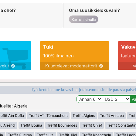
ia ohol?
Oma suosikkielokuvani?
Kerron sinulle
Tuki
Vakav
100% ilmainen
laatupro
lvelut
Kuuntelevat moderaattorit
V
Työskentelemme kovasti tarjotaksemme sinulle parasta palvelu
ueilta: Algeria
reffit Aïn Defla
Treffit Aïn Témouchent
Treffit Algiers
Treffit Annaba
Tref
u Arréridj
Treffit Bouira
Treffit Boumerdes
Treffit Chlef
Treffit Constanti
ia
Treffit Guelma
Treffit Illizi
Treffit Jijel
Treffit Khenchela
Treffit Lag