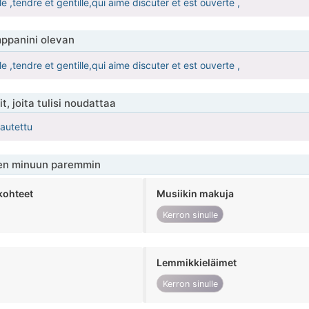
,tendre et gentille,qui aime discuter et est ouverte ,
ppanini olevan
,tendre et gentille,qui aime discuter et est ouverte ,
t, joita tulisi noudattaa
kautettu
en minuun paremmin
kohteet
Musiikin makuja
Kerron sinulle
Lemmikkieläimet
Kerron sinulle