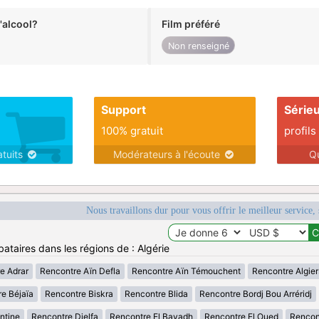
alcool?
Film préféré
Non renseigné
Support
Série
100% gratuit
profils
atuits
Modérateurs à l'écoute
Q
Nous travaillons dur pour vous offrir le meilleur service, 
ataires dans les régions de : Algérie
e Adrar
Rencontre Aïn Defla
Rencontre Aïn Témouchent
Rencontre Algier
e Béjaïa
Rencontre Biskra
Rencontre Blida
Rencontre Bordj Bou Arréridj
ntine
Rencontre Djelfa
Rencontre El Bayadh
Rencontre El Oued
Rencont