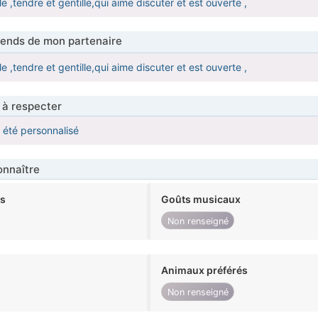
,tendre et gentille,qui aime discuter et est ouverte ,
tends de mon partenaire
,tendre et gentille,qui aime discuter et est ouverte ,
 à respecter
a été personnalisé
nnaître
ts
Goûts musicaux
Non renseigné
Animaux préférés
Non renseigné