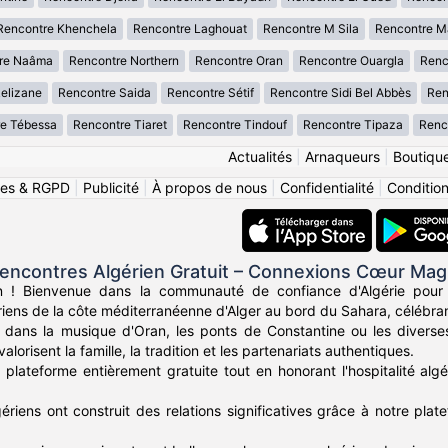
Rencontre Khenchela
Rencontre Laghouat
Rencontre M Sila
Rencontre M
re Naâma
Rencontre Northern
Rencontre Oran
Rencontre Ouargla
Renc
elizane
Rencontre Saida
Rencontre Sétif
Rencontre Sidi Bel Abbès
Ren
e Tébessa
Rencontre Tiaret
Rencontre Tindouf
Rencontre Tipaza
Renco
Actualités
|
Arnaqueurs
|
Boutiqu
ies & RGPD
|
Publicité
|
À propos de nous
|
Confidentialité
|
Conditions
encontres Algérien Gratuit – Connexions Cœur Ma
n ! Bienvenue dans la communauté de confiance d'Algérie pour
ériens de la côte méditerranéenne d'Alger au bord du Sahara, célébran
dans la musique d'Oran, les ponts de Constantine ou les diverses 
alorisent la famille, la tradition et les partenariats authentiques.
plateforme entièrement gratuite tout en honorant l'hospitalité algé
gériens ont construit des relations significatives grâce à notre plate