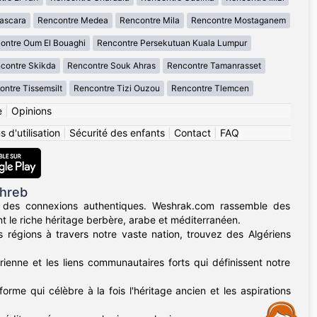
ascara
Rencontre Medea
Rencontre Mila
Rencontre Mostaganem
ontre Oum El Bouaghi
Rencontre Persekutuan Kuala Lumpur
contre Skikda
Rencontre Souk Ahras
Rencontre Tamanrasset
ntre Tissemsilt
Rencontre Tizi Ouzou
Rencontre Tlemcen
e
|
Opinions
 d'utilisation
|
Sécurité des enfants
|
Contact
|
FAQ
ghreb
 des connexions authentiques. Weshrak.com rassemble des
t le riche héritage berbère, arabe et méditerranéen.
régions à travers notre vaste nation, trouvez des Algériens
rienne et les liens communautaires forts qui définissent notre
forme qui célèbre à la fois l'héritage ancien et les aspirations
Assistance