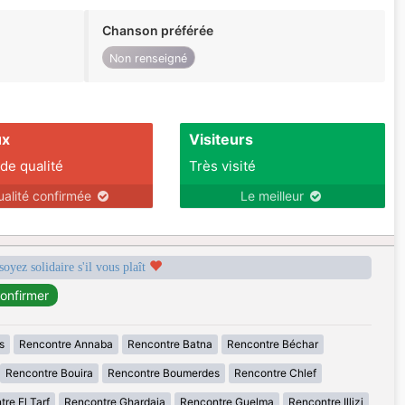
Chanson préférée
Non renseigné
ux
Visiteurs
 de qualité
Très visité
ualité confirmée
Le meilleur
soyez solidaire s'il vous plaît
s
Rencontre Annaba
Rencontre Batna
Rencontre Béchar
Rencontre Bouira
Rencontre Boumerdes
Rencontre Chlef
re El Tarf
Rencontre Ghardaia
Rencontre Guelma
Rencontre Illizi