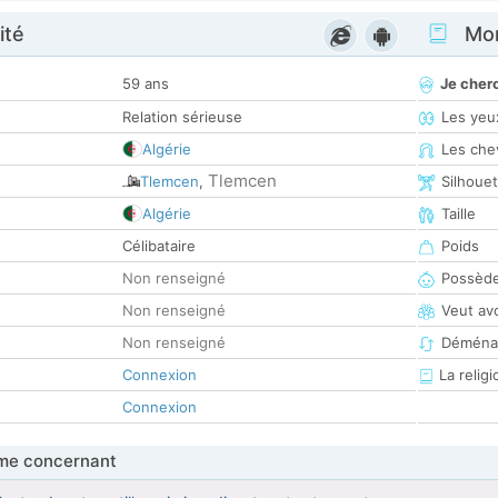
ité
Mon
59 ans
Je cher
Relation sérieuse
Les yeu
Algérie
Les che
Tlemcen
Tlemcen
,
Silhoue
Algérie
Taille
Célibataire
Poids
Non renseigné
Possède
Non renseigné
Veut av
Non renseigné
Déména
Connexion
La religi
Connexion
me concernant