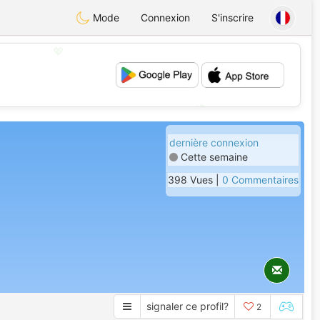
Mode
Connexion
S'inscrire
💖
💕
dernière connexion
Cette semaine
398 Vues |
0 Commentaires
signaler ce profil?
2