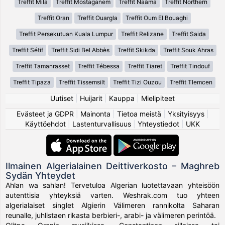
Treffit Mila
Treffit Mostaganem
Treffit Naâma
Treffit Northern
Treffit Oran
Treffit Ouargla
Treffit Oum El Bouaghi
Treffit Persekutuan Kuala Lumpur
Treffit Relizane
Treffit Saida
Treffit Sétif
Treffit Sidi Bel Abbès
Treffit Skikda
Treffit Souk Ahras
Treffit Tamanrasset
Treffit Tébessa
Treffit Tiaret
Treffit Tindouf
Treffit Tipaza
Treffit Tissemsilt
Treffit Tizi Ouzou
Treffit Tlemcen
Uutiset
|
Huijarit
|
Kauppa
|
Mielipiteet
Evästeet ja GDPR
|
Mainonta
|
Tietoa meistä
|
Yksityisyys
|
Käyttöehdot
|
Lastenturvallisuus
|
Yhteystiedot
|
UKK
Ilmainen Algerialainen Deittiverkosto – Maghreb
Sydän Yhteydet
Ahlan wa sahlan! Tervetuloa Algerian luotettavaan yhteisöön
autenttisia yhteyksiä varten. Weshrak.com tuo yhteen
algerialaiset singlet Algierin Välimeren rannikolta Saharan
reunalle, juhlistaen rikasta berbieri-, arabi- ja välimeren perintöä.