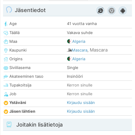
Jäsentiedot
Age
41 vuotta vanha
Täällä
Vakava suhde
Maa
Algeria
Mascara
Kaupunki
Mascara
,
Origins
Algeria
Siviiliasema
Single
Akateeminen taso
Insinööri
Tupakoitsija
Kerron sinulle
Job
Kerron sinulle
Ystäväni
Kirjaudu sisään
Jäsen lähtien
Kirjaudu sisään
Joitakin lisätietoja