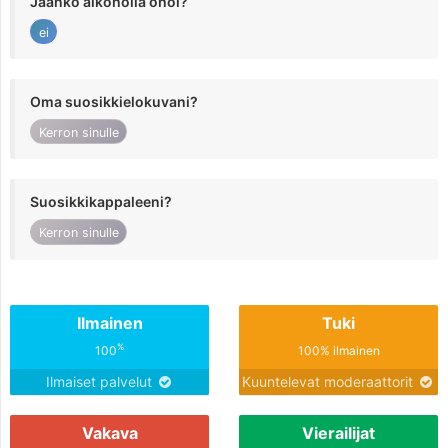
Jaanko alkoholia ohol?
ei
Oma suosikkielokuvani?
Kerron sinulle
Suosikkikappaleeni?
Kerron sinulle
Ilmainen
Tuki
%
100
100% ilmainen
Ilmaiset palvelut
Kuuntelevat moderaattorit
Vakava
Vierailijat