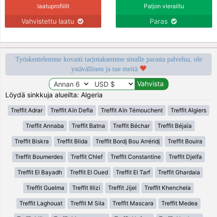
laatuprofiilit
Paljon vierailtu
Vahvistettu laatu
Paras
Työskentelemme kovasti tarjotaksemme sinulle parasta palvelua, ole
ystävällinen ja tue meitä
Löydä sinkkuja alueilta: Algeria
Treffit Adrar
Treffit Aïn Defla
Treffit Aïn Témouchent
Treffit Algiers
Treffit Annaba
Treffit Batna
Treffit Béchar
Treffit Béjaïa
Treffit Biskra
Treffit Blida
Treffit Bordj Bou Arréridj
Treffit Bouira
Treffit Boumerdes
Treffit Chlef
Treffit Constantine
Treffit Djelfa
Treffit El Bayadh
Treffit El Oued
Treffit El Tarf
Treffit Ghardaia
Treffit Guelma
Treffit Illizi
Treffit Jijel
Treffit Khenchela
Treffit Laghouat
Treffit M Sila
Treffit Mascara
Treffit Medea