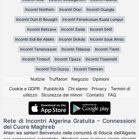
Incontri Northern
Incontri Oran
Incontri Ouargla
Incontri Oum El Bouaghi
Incontri Persekutuan Kuala Lumpur
Incontri Relizane
Incontri Saida
Incontri Sétif
Incontri Sidi Bel Abbès
Incontri Skikda
Incontri Souk Ahras
Incontri Tamanrasset
Incontri Tébessa
Incontri Tiaret
Incontri Tindouf
Incontri Tipaza
Incontri Tissemsilt
Incontri Tizi Ouzou
Incontri Tlemcen
Notizie
|
Truffatori
|
Negozio
|
Opinioni
Cookie e GDPR
|
Pubblicità
|
Chi siamo
|
Privacy
|
Termini di
utilizzo
|
Sicurezza dei minori
|
Contatto
|
FAQ
Rete di Incontri Algerina Gratuita – Connessioni
del Cuore Maghreb
Ahlan wa sahlan! Benvenuto nella comunità di fiducia dell'Algeria
per connessioni autentiche. Weshrak.com riunisce single algerini