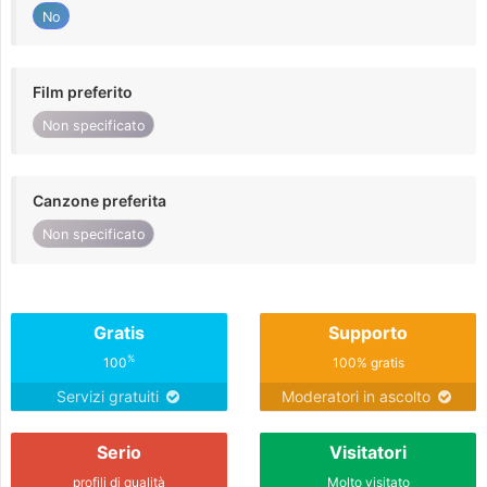
No
Film preferito
Non specificato
Canzone preferita
Non specificato
Gratis
Supporto
%
100
100% gratis
Servizi gratuiti
Moderatori in ascolto
Serio
Visitatori
profili di qualità
Molto visitato