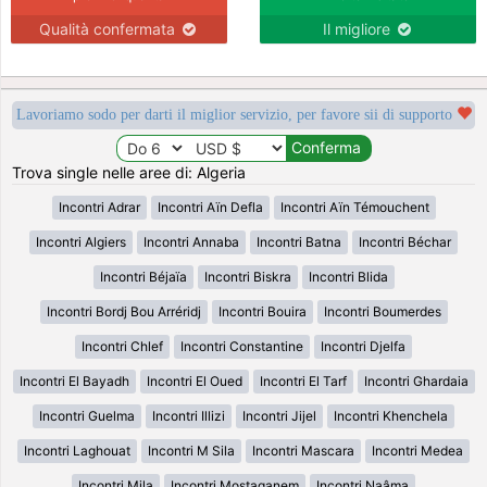
Qualità confermata
Il migliore
Lavoriamo sodo per darti il miglior servizio, per favore sii di supporto
Trova single nelle aree di: Algeria
Incontri Adrar
Incontri Aïn Defla
Incontri Aïn Témouchent
Incontri Algiers
Incontri Annaba
Incontri Batna
Incontri Béchar
Incontri Béjaïa
Incontri Biskra
Incontri Blida
Incontri Bordj Bou Arréridj
Incontri Bouira
Incontri Boumerdes
Incontri Chlef
Incontri Constantine
Incontri Djelfa
Incontri El Bayadh
Incontri El Oued
Incontri El Tarf
Incontri Ghardaia
Incontri Guelma
Incontri Illizi
Incontri Jijel
Incontri Khenchela
Incontri Laghouat
Incontri M Sila
Incontri Mascara
Incontri Medea
Incontri Mila
Incontri Mostaganem
Incontri Naâma