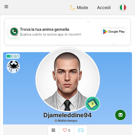
Weshrak
Toggle
Mode
Accedi
navigation
💖
Trova la tua anima gemella
💖
Scarica subito la nostra app di incontri!
💕
💕
0.8/1
0
Djameleddine94
Molto tempo
0