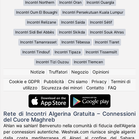
Incontri Northern
Incontri Oran
Incontri Ouargla
Incontri Oum El Bouaghi
Incontri Persekutuan Kuala Lumpur
Incontri Relizane
Incontri Saida
Incontri Sétif
Incontri Sidi Bel Abbès
Incontri Skikda
Incontri Souk Ahras
Incontri Tamanrasset
Incontri Tébessa
Incontri Tiaret
Incontri Tindouf
Incontri Tipaza
Incontri Tissemsilt
Incontri Tizi Ouzou
Incontri Tlemcen
Notizie
|
Truffatori
|
Negozio
|
Opinioni
Cookie e GDPR
|
Pubblicità
|
Chi siamo
|
Privacy
|
Termini di
utilizzo
|
Sicurezza dei minori
|
Contatto
|
FAQ
Rete di Incontri Algerina Gratuita – Connessioni
del Cuore Maghreb
Ahlan wa sahlan! Benvenuto nella comunità di fiducia dell'Algeria
per connessioni autentiche. Weshrak.com riunisce single algerini
dalla costa mediterranea di Algeri al confine del Sahara,