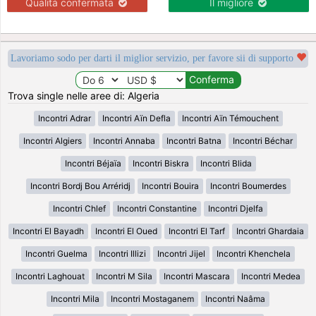
Qualità confermata
Il migliore
Lavoriamo sodo per darti il miglior servizio, per favore sii di supporto
Trova single nelle aree di: Algeria
Incontri Adrar
Incontri Aïn Defla
Incontri Aïn Témouchent
Incontri Algiers
Incontri Annaba
Incontri Batna
Incontri Béchar
Incontri Béjaïa
Incontri Biskra
Incontri Blida
Incontri Bordj Bou Arréridj
Incontri Bouira
Incontri Boumerdes
Incontri Chlef
Incontri Constantine
Incontri Djelfa
Incontri El Bayadh
Incontri El Oued
Incontri El Tarf
Incontri Ghardaia
Incontri Guelma
Incontri Illizi
Incontri Jijel
Incontri Khenchela
Incontri Laghouat
Incontri M Sila
Incontri Mascara
Incontri Medea
Incontri Mila
Incontri Mostaganem
Incontri Naâma