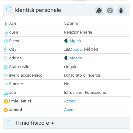
Identità personale
Age
32 anni
qui a
Relazione seria
Paese
Algeria
Médéa
City
Médéa
,
origine
Algeria
Stato civile
singolo
livello accademico
Dottorato di ricerca
Fumare
No
Job
Istruzione, Formazione
I miei amici
Accedi
Joined
Accedi
Il mio fisico e +