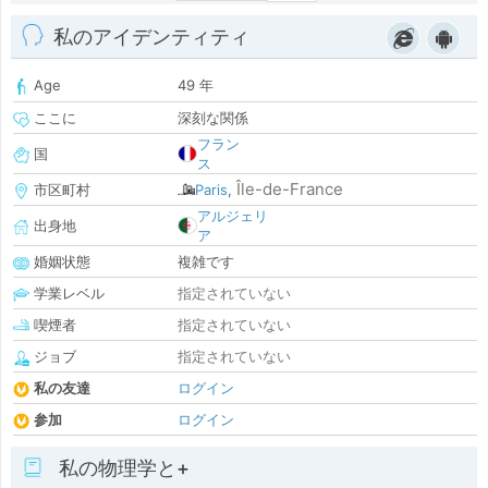
私のアイデンティティ
Age
49 年
ここに
深刻な関係
フラン
国
ス
Île-de-France
市区町村
Paris
,
アルジェリ
出身地
ア
婚姻状態
複雑です
学業レベル
指定されていない
喫煙者
指定されていない
ジョブ
指定されていない
私の友達
ログイン
参加
ログイン
私の物理学と+