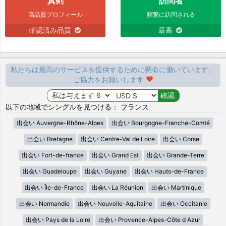
真剣
訪問者
高品質プロフィール
頻繁に訪問される
確認済み品質
最高
私たちは最高のサービスを提供するために懸命に働いています。
ご協力をお願いします
以下の地域でシングルを見つける： フランス
出会い Auvergne-Rhône-Alpes
出会い Bourgogne-Franche-Comté
出会い Bretagne
出会い Centre-Val de Loire
出会い Corse
出会い Fort-de-france
出会い Grand Est
出会い Grande-Terre
出会い Guadeloupe
出会い Guyane
出会い Hauts-de-France
出会い Île-de-France
出会い La Réunion
出会い Martinique
出会い Normandie
出会い Nouvelle-Aquitaine
出会い Occitanie
出会い Pays de la Loire
出会い Provence-Alpes-Côte d Azur