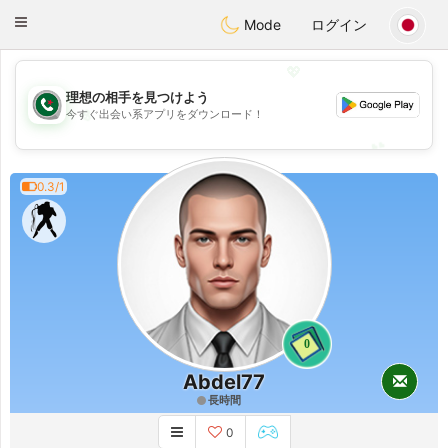
Weshrak
Toggle
Mode
ログイン
navigation
💖
理想の相手を見つけよう
💖
今すぐ出会い系アプリをダウンロード！
💕
💕
0.3/1
0
Abdel77
長時間
0