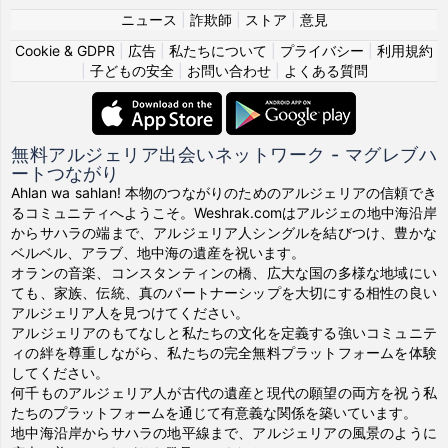
ニュース
|
詐欺師
|
ストア
|
意見
Cookie & GDPR
|
広告
|
私たちについて
|
プライバシー
|
利用規約
|
子どもの安全
|
お問い合わせ
|
よくある質問
無料アルジェリア出会いネットワーク - マグレブハ
ートつながり
Ahlan wa sahlan! 本物のつながりのためのアルジェリアの信頼でき
るコミュニティへようこそ。Weshrak.comはアルジェの地中海沿岸
からサハラの端まで、アルジェリア人シングルを結びつけ、豊かな
ベルベル、アラブ、地中海の遺産を祝います。
オランの音楽、コンスタンティンの橋、広大な国の多様な地域にい
ても、家族、伝統、真のパートナーシップを大切にする相性の良い
アルジェリア人を見つけてください。
アルジェリアのもてなしと私たちの文化を定義する強いコミュニテ
ィの絆を尊重しながら、私たちの完全無料プラットフォームを体験
してください。
何千ものアルジェリア人が古代の遺産と現代の願望の両方を祝う私
たちのプラットフォームを通じて有意義な関係を築いています。
地中海沿岸からサハラの地平線まで、アルジェリアの風景のように