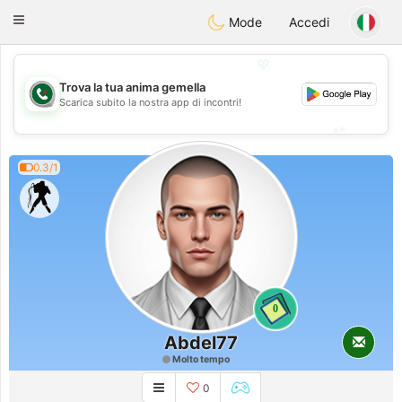
Weshrak
Toggle
Mode
Accedi
navigation
💖
Trova la tua anima gemella
💖
Scarica subito la nostra app di incontri!
💕
💕
0.3/1
0
Abdel77
Molto tempo
0