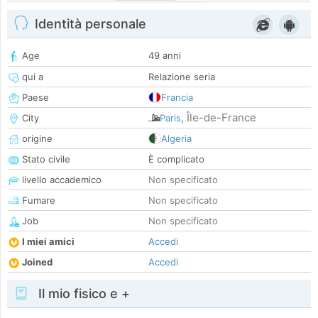
Identità personale
Age
49 anni
qui a
Relazione seria
Paese
Francia
Île-de-France
City
Paris
,
origine
Algeria
Stato civile
È complicato
livello accademico
Non specificato
Fumare
Non specificato
Job
Non specificato
I miei amici
Accedi
Joined
Accedi
Il mio fisico e +