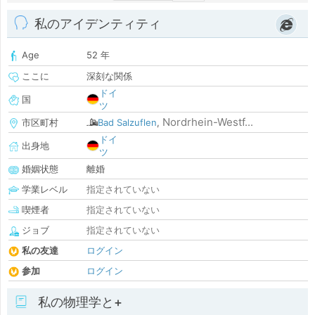
私のアイデンティティ
Age
52 年
ここに
深刻な関係
ドイ
国
ツ
Nordrhein-Westf...
市区町村
Bad Salzuflen
,
ドイ
出身地
ツ
婚姻状態
離婚
学業レベル
指定されていない
喫煙者
指定されていない
ジョブ
指定されていない
私の友達
ログイン
参加
ログイン
私の物理学と+