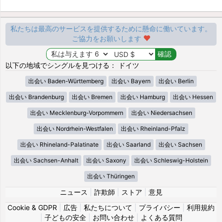
私たちは最高のサービスを提供するために懸命に働いています。
ご協力をお願いします
以下の地域でシングルを見つける： ドイツ
出会い Baden-Württemberg
出会い Bayern
出会い Berlin
出会い Brandenburg
出会い Bremen
出会い Hamburg
出会い Hessen
出会い Mecklenburg-Vorpommern
出会い Niedersachsen
出会い Nordrhein-Westfalen
出会い Rheinland-Pfalz
出会い Rhineland-Palatinate
出会い Saarland
出会い Sachsen
出会い Sachsen-Anhalt
出会い Saxony
出会い Schleswig-Holstein
出会い Thüringen
ニュース
|
詐欺師
|
ストア
|
意見
Cookie & GDPR
|
広告
|
私たちについて
|
プライバシー
|
利用規約
|
子どもの安全
|
お問い合わせ
|
よくある質問