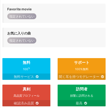
Favorite movie
指定されていない
お気に入りの曲
指定されていない
無料
サポート
%
100
100%無料
無料サービス
聞く耳を持つモデレーター
真剣
訪問者
高品質プロフィール
頻繁に訪問される
確認済み品質
最高