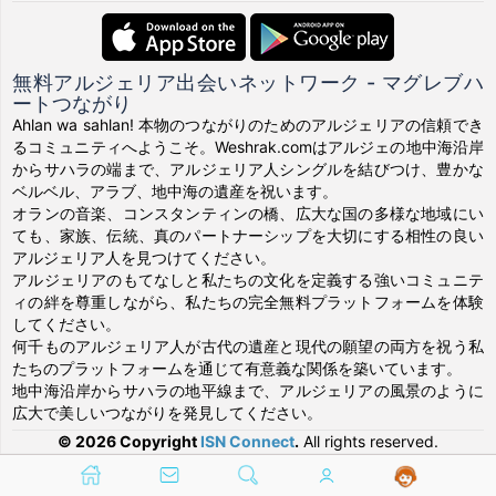
無料アルジェリア出会いネットワーク - マグレブハ
ートつながり
Ahlan wa sahlan! 本物のつながりのためのアルジェリアの信頼でき
るコミュニティへようこそ。Weshrak.comはアルジェの地中海沿岸
からサハラの端まで、アルジェリア人シングルを結びつけ、豊かな
ベルベル、アラブ、地中海の遺産を祝います。
オランの音楽、コンスタンティンの橋、広大な国の多様な地域にい
ても、家族、伝統、真のパートナーシップを大切にする相性の良い
アルジェリア人を見つけてください。
アルジェリアのもてなしと私たちの文化を定義する強いコミュニテ
ィの絆を尊重しながら、私たちの完全無料プラットフォームを体験
してください。
何千ものアルジェリア人が古代の遺産と現代の願望の両方を祝う私
たちのプラットフォームを通じて有意義な関係を築いています。
地中海沿岸からサハラの地平線まで、アルジェリアの風景のように
広大で美しいつながりを発見してください。
© 2026 Copyright
ISN Connect
.
All rights reserved.