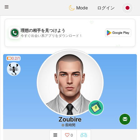
Weshrak
Toggle
Mode
ログイン
navigation
💖
理想の相手を見つけよう
💖
今すぐ出会い系アプリをダウンロード！
💕
💕
0.2/1
0
Zoubire
長時間
0