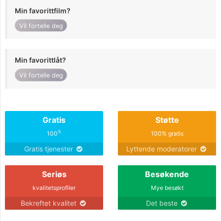
Min favorittfilm?
Vil fortelle deg
Min favorittlåt?
Vil fortelle deg
Gratis
Støtte
%
100
100% gratis
Gratis tjenester
Lyttende moderatorer
Seriøs
Besøkende
kvalitetsprofiler
Mye besøkt
Bekreftet kvalitet
Det beste