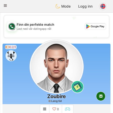
Weshrak
Toggle
Mode
Logg inn
navigation
💖
Finn din perfekte match
Last ned vår datingapp nå!
💖
💕
💕
0.2/1
0
Zoubire
Lang tid
0