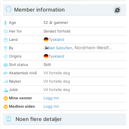
Member information
Age
52 år gammel
Her for
Seriøst forhold
Land
Tyskland
Nordrhein-Westf...
By
Bad Salzuflen
,
Origins
Tyskland
Sivil status
Skilt
Akademisk nivå
Vil fortelle deg
Røyker
Vil fortelle deg
Jobb
Vil fortelle deg
Mine venner
Logg inn
Medlem siden
Logg inn
Noen flere detaljer