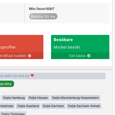
Min favoritlåt?
Berättar för dig
s
Besökare
tsprofiler
Mycket besökt
kräftad kvalitet
Det bästa
var snäll och stöd oss
Dejta Hamburg
Dejta Hessen
Dejta Mecklenburg-Vorpommern
alatinate
Dejta Saarland
Dejta Sachsen
Dejta Sachsen-Anhalt
Dejta Thüringen