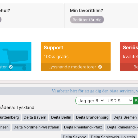
ohol?
Min favoritfilm?
Berättar för dig
Support
Seriö
100% gratis
kvalite
nster
Lyssnande moderatorer
Be
Vi arbetar hårt för att ge dig den bästa servicen, 
områdena: Tyskland
ürttemberg
Dejta Bayern
Dejta Berlin
Dejta Brandenburg
Dejta Bremen
chsen
Dejta Nordrhein-Westfalen
Dejta Rheinland-Pfalz
Dejta Rhineland-P
Dejta Saxony
Dejta Schleswig-Holstein