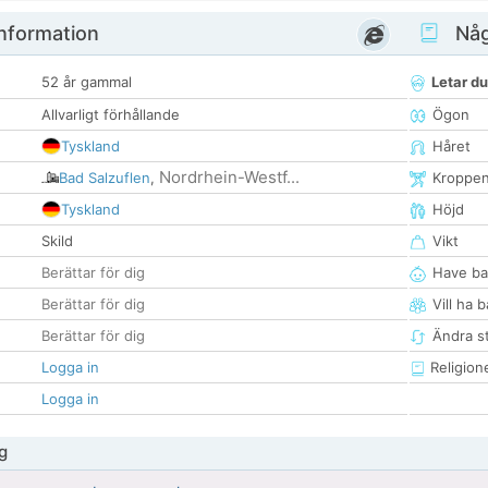
nformation
Någ
52 år gammal
Letar du
Allvarligt förhållande
Ögon
Tyskland
Håret
Nordrhein-Westf...
Bad Salzuflen
,
Kroppe
Tyskland
Höjd
Skild
Vikt
Berättar för dig
Have ba
Berättar för dig
Vill ha 
Berättar för dig
Ändra st
Logga in
Religion
Logga in
g