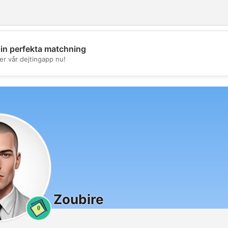
din perfekta matchning
💖
er vår dejtingapp nu!
💕
Zoubire
0