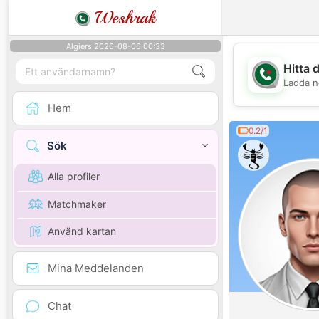
Weshrak
Algiers 2026-08-06 00:33
Hitta 
Ladda n
Hem
0.2/1
Sök
Alla profiler
Matchmaker
Använd kartan
Mina Meddelanden
Chat