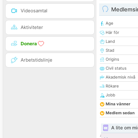
Medlemsi
Videosamtal
Age
Aktiviteter
Här för
Land
Donera
Stad
Origins
Arbetstidslinje
Civil status
Akademisk nivå
Rökare
Jobb
Mina vänner
Medlem sedan
A lite om mi