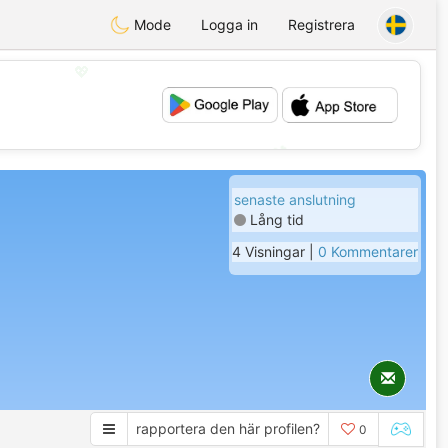
Mode
Logga in
Registrera
💖
💕
senaste anslutning
Lång tid
4 Visningar |
0 Kommentarer
rapportera den här profilen?
0