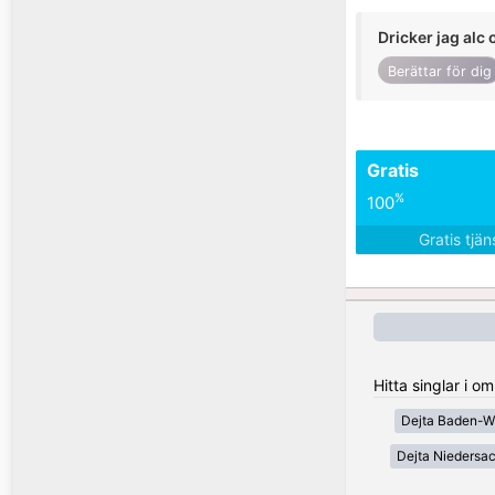
Dricker jag alc 
Berättar för dig
Gratis
%
100
Gratis tjä
Hitta singlar i 
Dejta Baden-W
Dejta Niedersa