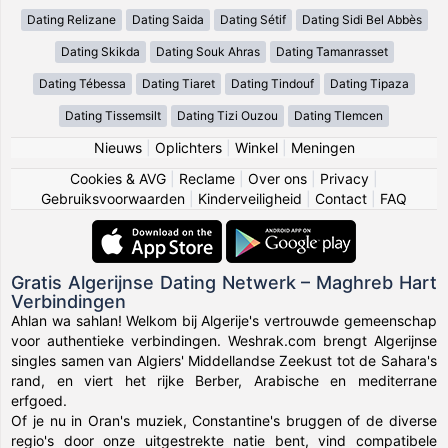
Dating Relizane
Dating Saida
Dating Sétif
Dating Sidi Bel Abbès
Dating Skikda
Dating Souk Ahras
Dating Tamanrasset
Dating Tébessa
Dating Tiaret
Dating Tindouf
Dating Tipaza
Dating Tissemsilt
Dating Tizi Ouzou
Dating Tlemcen
Nieuws
|
Oplichters
|
Winkel
|
Meningen
Cookies & AVG
|
Reclame
|
Over ons
|
Privacy
|
Gebruiksvoorwaarden
|
Kinderveiligheid
|
Contact
|
FAQ
Gratis Algerijnse Dating Netwerk – Maghreb Hart
Verbindingen
Ahlan wa sahlan! Welkom bij Algerije's vertrouwde gemeenschap
voor authentieke verbindingen. Weshrak.com brengt Algerijnse
singles samen van Algiers' Middellandse Zeekust tot de Sahara's
rand, en viert het rijke Berber, Arabische en mediterrane
erfgoed.
Of je nu in Oran's muziek, Constantine's bruggen of de diverse
regio's door onze uitgestrekte natie bent, vind compatibele