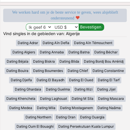
We werken hard om je de beste service te geven, wees alsjeblieft
ondersteunend
Vind singles in de gebieden van: Algerije
Dating Adrar
Dating Aïn Defla
Dating Aïn Témouchent
Dating Algiers
Dating Annaba
Dating Batna
Dating Béchar
Dating Béjaïa
Dating Biskra
Dating Blida
Dating Bordj Bou Arréridj
Dating Bouira
Dating Boumerdes
Dating Chlef
Dating Constantine
Dating Djelfa
Dating El Bayadh
Dating El Oued
Dating El Tarf
Dating Ghardaia
Dating Guelma
Dating Illizi
Dating Jijel
Dating Khenchela
Dating Laghouat
Dating M Sila
Dating Mascara
Dating Medea
Dating Mila
Dating Mostaganem
Dating Naâma
Dating Northern
Dating Oran
Dating Ouargla
Dating Oum El Bouaghi
Dating Persekutuan Kuala Lumpur