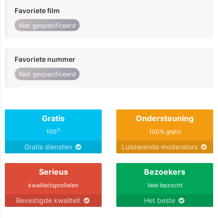
Favoriete film
Niet gespecificeerd
Favoriete nummer
Niet gespecificeerd
Gratis
Ondersteuning
%
100
100% gratis
Gratis diensten
Luisterende moderators
Serieus
Bezoekers
kwaliteitsprofielen
Veel bezocht
Bevestigde kwaliteit
Het beste