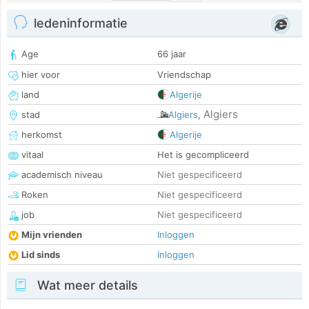
ledeninformatie
Age
66 jaar
hier voor
Vriendschap
land
Algerije
Algiers
stad
Algiers
,
herkomst
Algerije
vitaal
Het is gecompliceerd
academisch niveau
Niet gespecificeerd
Roken
Niet gespecificeerd
job
Niet gespecificeerd
Mijn vrienden
Inloggen
Lid sinds
Inloggen
Wat meer details