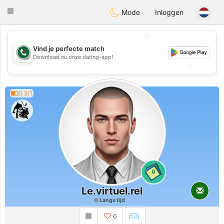
Weshrak
Toggle
Mode
Inloggen
navigation
💖
💖
Vind je perfecte match
Download nu onze dating-app!
💕
💕
0.3/1
0
Le.virtuel.rel
Lange tijd
0