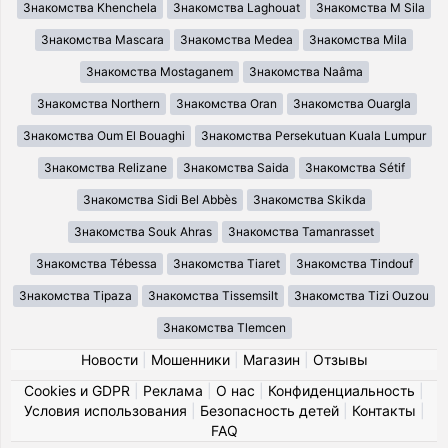
Знакомства Khenchela
Знакомства Laghouat
Знакомства M Sila
Знакомства Mascara
Знакомства Medea
Знакомства Mila
Знакомства Mostaganem
Знакомства Naâma
Знакомства Northern
Знакомства Oran
Знакомства Ouargla
Знакомства Oum El Bouaghi
Знакомства Persekutuan Kuala Lumpur
Знакомства Relizane
Знакомства Saida
Знакомства Sétif
Знакомства Sidi Bel Abbès
Знакомства Skikda
Знакомства Souk Ahras
Знакомства Tamanrasset
Знакомства Tébessa
Знакомства Tiaret
Знакомства Tindouf
Знакомства Tipaza
Знакомства Tissemsilt
Знакомства Tizi Ouzou
Знакомства Tlemcen
Новости
|
Мошенники
|
Магазин
|
Отзывы
Cookies и GDPR
|
Реклама
|
О нас
|
Конфиденциальность
|
Условия использования
|
Безопасность детей
|
Контакты
|
FAQ