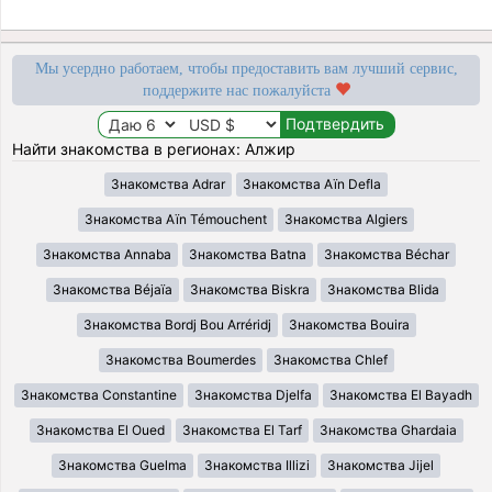
Мы усердно работаем, чтобы предоставить вам лучший сервис,
поддержите нас пожалуйста
Найти знакомства в регионах: Алжир
Знакомства Adrar
Знакомства Aïn Defla
Знакомства Aïn Témouchent
Знакомства Algiers
Знакомства Annaba
Знакомства Batna
Знакомства Béchar
Знакомства Béjaïa
Знакомства Biskra
Знакомства Blida
Знакомства Bordj Bou Arréridj
Знакомства Bouira
Знакомства Boumerdes
Знакомства Chlef
Знакомства Constantine
Знакомства Djelfa
Знакомства El Bayadh
Знакомства El Oued
Знакомства El Tarf
Знакомства Ghardaia
Знакомства Guelma
Знакомства Illizi
Знакомства Jijel