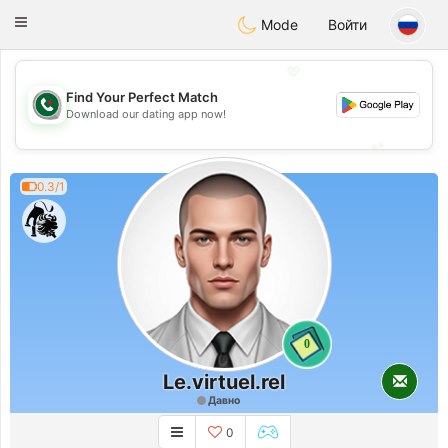
Weshrak
Toggle
Mode
Войти
navigation
💖
Find Your Perfect Match
💖
Download our dating app now!
💕
💕
0.3/1
0
Le.virtuel.rel
Давно
0