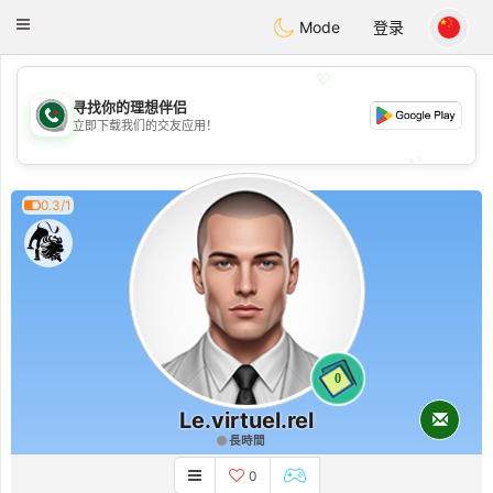
Weshrak
Toggle
Mode
登录
navigation
💖
寻找你的理想伴侣
💖
立即下载我们的交友应用！
💕
💕
0.3/1
0
Le.virtuel.rel
長時間
0