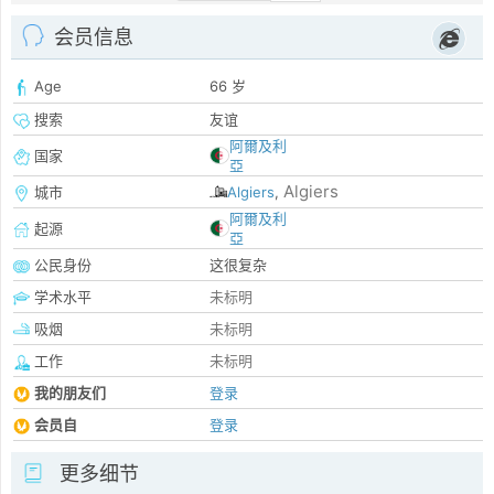
会员信息
Age
66 岁
搜索
友谊
阿爾及利
国家
亞
Algiers
城市
Algiers
,
阿爾及利
起源
亞
公民身份
这很复杂
学术水平
未标明
吸烟
未标明
工作
未标明
我的朋友们
登录
会员自
登录
更多细节