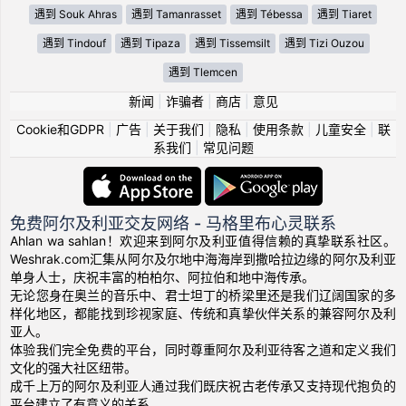
遇到 Souk Ahras
遇到 Tamanrasset
遇到 Tébessa
遇到 Tiaret
遇到 Tindouf
遇到 Tipaza
遇到 Tissemsilt
遇到 Tizi Ouzou
遇到 Tlemcen
新闻
|
诈骗者
|
商店
|
意见
Cookie和GDPR
|
广告
|
关于我们
|
隐私
|
使用条款
|
儿童安全
|
联
系我们
|
常见问题
免费阿尔及利亚交友网络 - 马格里布心灵联系
Ahlan wa sahlan！欢迎来到阿尔及利亚值得信赖的真挚联系社区。
Weshrak.com汇集从阿尔及尔地中海海岸到撒哈拉边缘的阿尔及利亚
单身人士，庆祝丰富的柏柏尔、阿拉伯和地中海传承。
无论您身在奥兰的音乐中、君士坦丁的桥梁里还是我们辽阔国家的多
样化地区，都能找到珍视家庭、传统和真挚伙伴关系的兼容阿尔及利
亚人。
体验我们完全免费的平台，同时尊重阿尔及利亚待客之道和定义我们
文化的强大社区纽带。
成千上万的阿尔及利亚人通过我们既庆祝古老传承又支持现代抱负的
平台建立了有意义的关系。