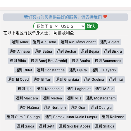
我们努力为您提供最好的服务，请支持我们
在以下地区寻找单身人士： 阿爾及利亞
遇到 Adrar
遇到 Aïn Defla
遇到 Aïn Témouchent
遇到 Algiers
遇到 Annaba
遇到 Batna
遇到 Béchar
遇到 Béjaïa
遇到 Biskra
遇到 Blida
遇到 Bordj Bou Arréridj
遇到 Bouira
遇到 Boumerdes
遇到 Chlef
遇到 Constantine
遇到 Djelfa
遇到 El Bayadh
遇到 El Oued
遇到 El Tarf
遇到 Ghardaia
遇到 Guelma
遇到 Illizi
遇到 Jijel
遇到 Khenchela
遇到 Laghouat
遇到 M Sila
遇到 Mascara
遇到 Medea
遇到 Mila
遇到 Mostaganem
遇到 Naâma
遇到 Northern
遇到 Oran
遇到 Ouargla
遇到 Oum El Bouaghi
遇到 Persekutuan Kuala Lumpur
遇到 Relizane
遇到 Saida
遇到 Sétif
遇到 Sidi Bel Abbès
遇到 Skikda