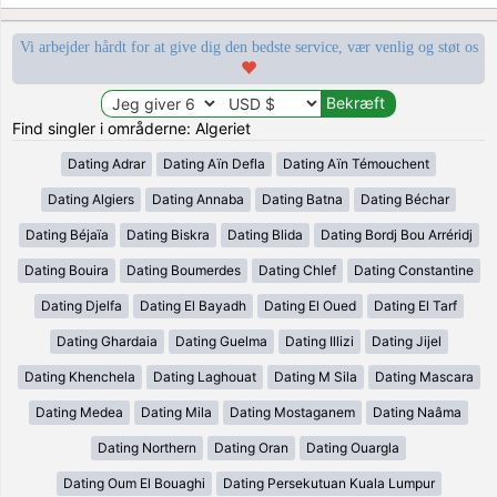
Vi arbejder hårdt for at give dig den bedste service, vær venlig og støt os
Find singler i områderne: Algeriet
Dating Adrar
Dating Aïn Defla
Dating Aïn Témouchent
Dating Algiers
Dating Annaba
Dating Batna
Dating Béchar
Dating Béjaïa
Dating Biskra
Dating Blida
Dating Bordj Bou Arréridj
Dating Bouira
Dating Boumerdes
Dating Chlef
Dating Constantine
Dating Djelfa
Dating El Bayadh
Dating El Oued
Dating El Tarf
Dating Ghardaia
Dating Guelma
Dating Illizi
Dating Jijel
Dating Khenchela
Dating Laghouat
Dating M Sila
Dating Mascara
Dating Medea
Dating Mila
Dating Mostaganem
Dating Naâma
Dating Northern
Dating Oran
Dating Ouargla
Dating Oum El Bouaghi
Dating Persekutuan Kuala Lumpur