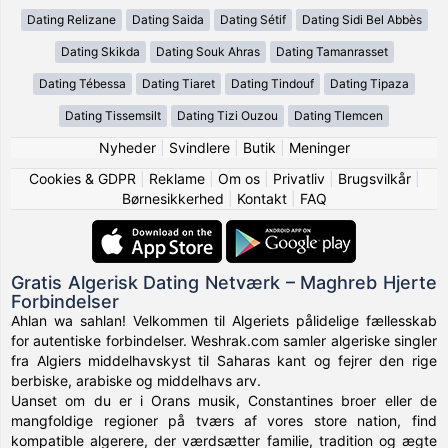
Dating Relizane
Dating Saida
Dating Sétif
Dating Sidi Bel Abbès
Dating Skikda
Dating Souk Ahras
Dating Tamanrasset
Dating Tébessa
Dating Tiaret
Dating Tindouf
Dating Tipaza
Dating Tissemsilt
Dating Tizi Ouzou
Dating Tlemcen
Nyheder
|
Svindlere
|
Butik
|
Meninger
Cookies & GDPR
|
Reklame
|
Om os
|
Privatliv
|
Brugsvilkår
|
Børnesikkerhed
|
Kontakt
|
FAQ
Gratis Algerisk Dating Netværk – Maghreb Hjerte
Forbindelser
Ahlan wa sahlan! Velkommen til Algeriets pålidelige fællesskab
for autentiske forbindelser. Weshrak.com samler algeriske singler
fra Algiers middelhavskyst til Saharas kant og fejrer den rige
berbiske, arabiske og middelhavs arv.
Uanset om du er i Orans musik, Constantines broer eller de
mangfoldige regioner på tværs af vores store nation, find
kompatible algerere, der værdsætter familie, tradition og ægte