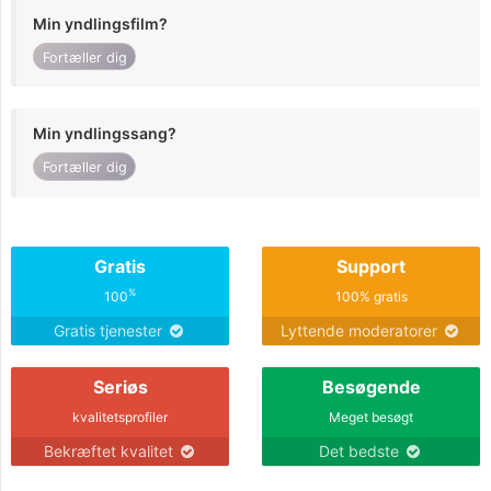
Min yndlingsfilm?
Fortæller dig
Min yndlingssang?
Fortæller dig
Gratis
Support
%
100
100% gratis
Gratis tjenester
Lyttende moderatorer
Seriøs
Besøgende
kvalitetsprofiler
Meget besøgt
Bekræftet kvalitet
Det bedste