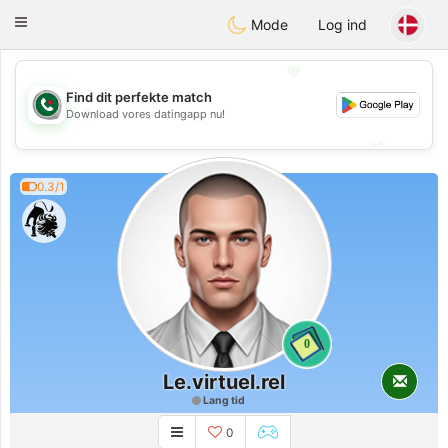
Weshrak
Toggle
Mode
Log ind
navigation
💖
Find dit perfekte match
💖
Download vores datingapp nu!
💕
💕
0.3/1
0
Le.virtuel.rel
Lang tid
0