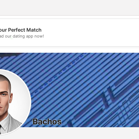
our Perfect Match
d our dating app now!
💖
💕
Bachos