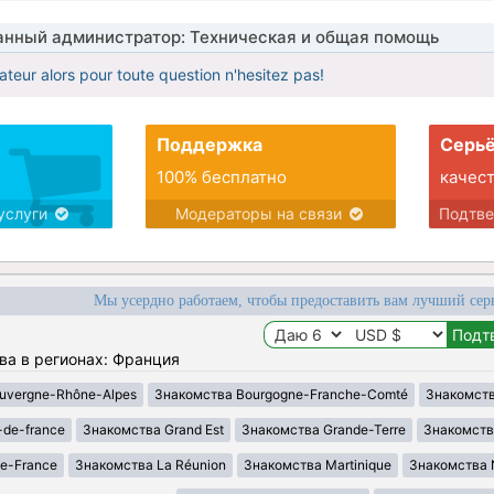
нный администратор: Техническая и общая помощь
ateur alors pour toute question n'hesitez pas!
Поддержка
Серьё
100% бесплатно
качес
услуги
Модераторы на связи
Подтв
Мы усердно работаем, чтобы предоставить вам лучший сер
ва в регионах: Франция
uvergne-Rhône-Alpes
Знакомства Bourgogne-Franche-Comté
Знакомств
-de-france
Знакомства Grand Est
Знакомства Grande-Terre
Знакомств
de-France
Знакомства La Réunion
Знакомства Martinique
Знакомства 