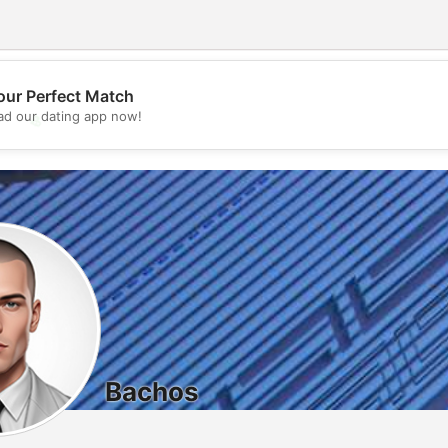
our Perfect Match
d our dating app now!
💖
💕
Bachos