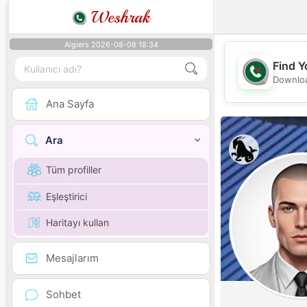
Weshrak
Algiers 2026-08-08 18:34
Find Y
Downloa
Ana Sayfa
Ara
Tüm profiller
Eşleştirici
Haritayı kullan
Mesajlarım
Sohbet