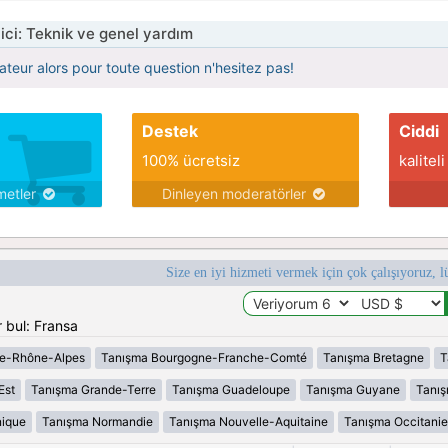
tici: Teknik ve genel yardım
ateur alors pour toute question n'hesitez pas!
Destek
Ciddi
100% ücretsiz
kaliteli
metler
Dinleyen moderatörler
Size en iyi hizmeti vermek için çok çalışıyoruz, l
 bul: Fransa
e-Rhône-Alpes
Tanışma Bourgogne-Franche-Comté
Tanışma Bretagne
T
Est
Tanışma Grande-Terre
Tanışma Guadeloupe
Tanışma Guyane
Tanı
nique
Tanışma Normandie
Tanışma Nouvelle-Aquitaine
Tanışma Occitanie