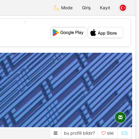
Mode
Giriş
Kayıt
💖
💕
bu profili bildir?
696