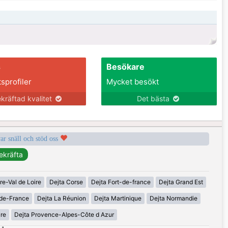
s
Besökare
tsprofiler
Mycket besökt
kräftad kvalitet
Det bästa
var snäll och stöd oss
re-Val de Loire
Dejta Corse
Dejta Fort-de-france
Dejta Grand Est
-de-France
Dejta La Réunion
Dejta Martinique
Dejta Normandie
ire
Dejta Provence-Alpes-Côte d Azur