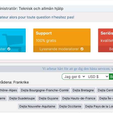
nistratör: Teknisk och allmän hjälp
ateur alors pour toute question n'hesitez pas!
Support
Seriö
100% gratis
kvalite
nster
Lyssnande moderatorer
Be
Vi arbetar hårt för att ge dig den bästa servicen, 
mrådena: Frankrike
Rhône-Alpes
Dejta Bourgogne-Franche-Comté
Dejta Bretagne
Dejta Cent
erre
Dejta Guadeloupe
Dejta Guyane
Dejta Hauts-de-France
Dejta Île
Dejta Nouvelle-Aquitaine
Dejta Occitanie
Dejta Pays de la Lo