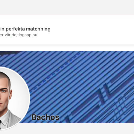
din perfekta matchning
er vår dejtingapp nu!
💖
💕
Bachos