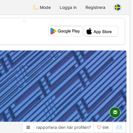
Mode
Logga in
Registrera
💖
💕
rapportera den här profilen?
696