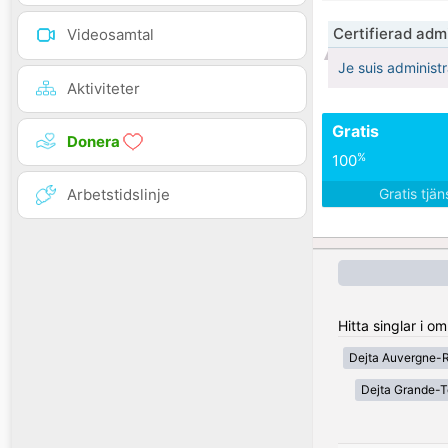
Certifierad admi
Videosamtal
Je suis administr
Aktiviteter
Gratis
Donera
%
100
Arbetstidslinje
Gratis tjä
Hitta singlar i o
Dejta Auvergne-
Dejta Grande-T