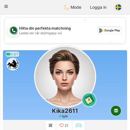
Weshrak
Toggle
Mode
Logga in
navigation
💖
Hitta din perfekta matchning
💖
Ladda ner vår dejtingapp nu!
💕
💕
0.8/1
0
Kika2611
Igår
21