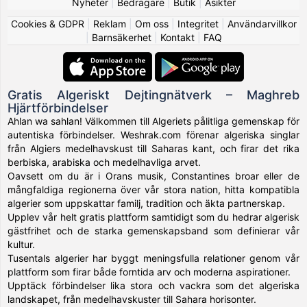
Nyheter
|
Bedragare
|
Butik
|
Åsikter
Cookies & GDPR
|
Reklam
|
Om oss
|
Integritet
|
Användarvillkor
|
Barnsäkerhet
|
Kontakt
|
FAQ
Gratis Algeriskt Dejtingnätverk – Maghreb
Hjärtförbindelser
Ahlan wa sahlan! Välkommen till Algeriets pålitliga gemenskap för
autentiska förbindelser. Weshrak.com förenar algeriska singlar
från Algiers medelhavskust till Saharas kant, och firar det rika
berbiska, arabiska och medelhavliga arvet.
Oavsett om du är i Orans musik, Constantines broar eller de
mångfaldiga regionerna över vår stora nation, hitta kompatibla
algerier som uppskattar familj, tradition och äkta partnerskap.
Upplev vår helt gratis plattform samtidigt som du hedrar algerisk
gästfrihet och de starka gemenskapsband som definierar vår
kultur.
Tusentals algerier har byggt meningsfulla relationer genom vår
plattform som firar både forntida arv och moderna aspirationer.
Upptäck förbindelser lika stora och vackra som det algeriska
landskapet, från medelhavskuster till Sahara horisonter.