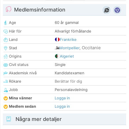
Medlemsinformation
Age
60 år gammal
Här för
Allvarligt förhållande
Land
Frankrike
Occitanie
Stad
Montpellier
,
Origins
Algeriet
Civil status
Single
Akademisk nivå
Kandidatexamen
Rökare
Berättar för dig
Jobb
Personalavdelning
Mina vänner
Logga in
Medlem sedan
Logga in
Några mer detaljer