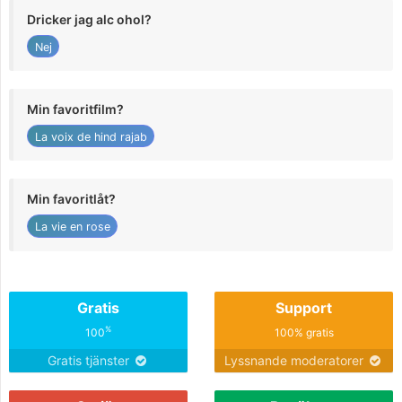
Dricker jag alc ohol?
Nej
Min favoritfilm?
La voix de hind rajab
Min favoritlåt?
La vie en rose
Gratis
Support
%
100
100% gratis
Gratis tjänster
Lyssnande moderatorer