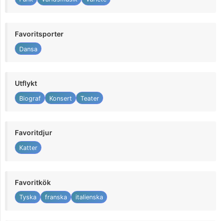
Favoritsporter
Dansa
Utflykt
Biograf
Konsert
Teater
Favoritdjur
Katter
Favoritkök
Tyska
franska
italienska