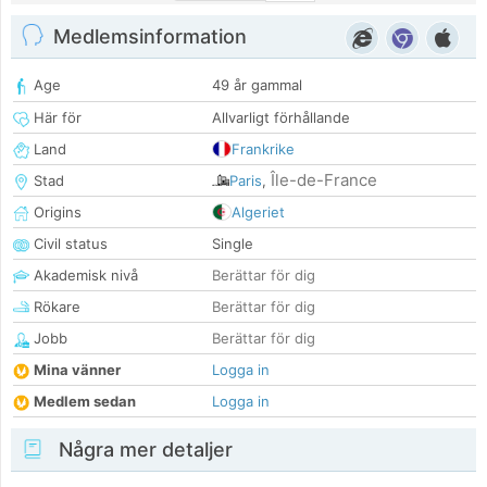
Medlemsinformation
Age
49 år gammal
Här för
Allvarligt förhållande
Land
Frankrike
Île-de-France
Stad
Paris
,
Origins
Algeriet
Civil status
Single
Akademisk nivå
Berättar för dig
Rökare
Berättar för dig
Jobb
Berättar för dig
Mina vänner
Logga in
Medlem sedan
Logga in
Några mer detaljer