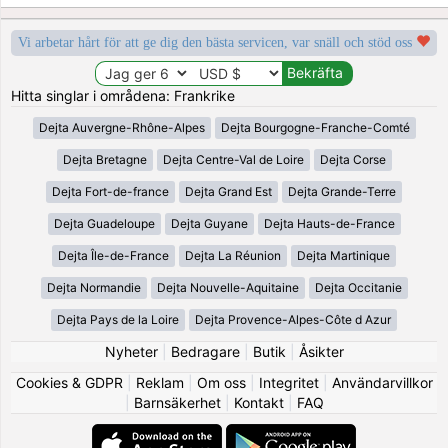
Vi arbetar hårt för att ge dig den bästa servicen, var snäll och stöd oss
Hitta singlar i områdena: Frankrike
Dejta Auvergne-Rhône-Alpes
Dejta Bourgogne-Franche-Comté
Dejta Bretagne
Dejta Centre-Val de Loire
Dejta Corse
Dejta Fort-de-france
Dejta Grand Est
Dejta Grande-Terre
Dejta Guadeloupe
Dejta Guyane
Dejta Hauts-de-France
Dejta Île-de-France
Dejta La Réunion
Dejta Martinique
Dejta Normandie
Dejta Nouvelle-Aquitaine
Dejta Occitanie
Dejta Pays de la Loire
Dejta Provence-Alpes-Côte d Azur
Nyheter
|
Bedragare
|
Butik
|
Åsikter
Cookies & GDPR
|
Reklam
|
Om oss
|
Integritet
|
Användarvillkor
|
Barnsäkerhet
|
Kontakt
|
FAQ