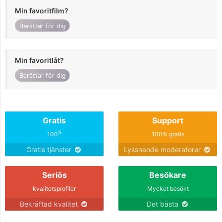
Min favoritfilm?
Berättar för dig
Min favoritlåt?
Berättar för dig
Gratis
Support
%
100
100% gratis
Gratis tjänster
Lyssnande moderatorer
Seriös
Besökare
kvalitetsprofiler
Mycket besökt
Bekräftad kvalitet
Det bästa