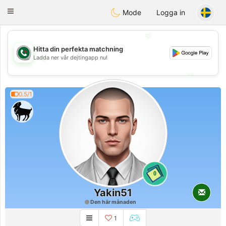
Weshrak
Toggle
Mode
Logga in
navigation
💖
Hitta din perfekta matchning
💖
Ladda ner vår dejtingapp nu!
💕
💕
0.5/1
0
Yakin51
Den här månaden
1