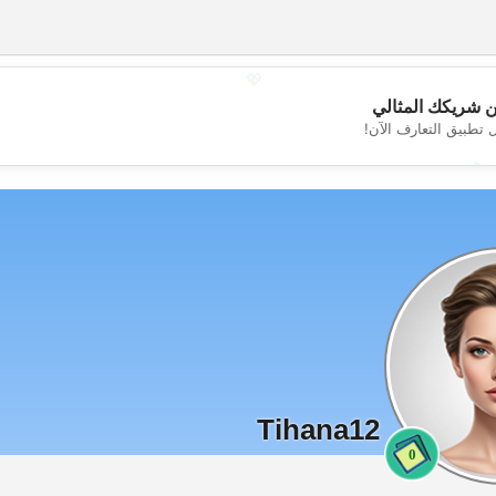
💖
 شريكك المثالي
 تطبيق التعارف الآن!
💕
Tihana12
0