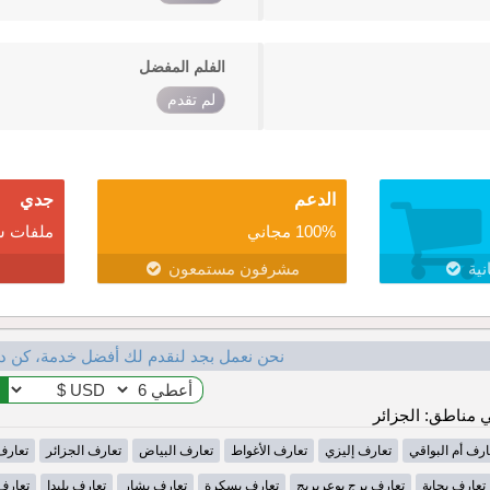
الفلم المفضل
لم تقدم
الدعم
جدي
100% مجاني
ملفات ش
نية
مشرفون مستمعون
نحن نعمل بجد لنقدم لك أفضل خدمة، كن د
مناطق: الجزائر
ارف أم البواقي
تعارف إليزي
تعارف الأغواط
تعارف البياض
تعارف الجزائر
تعارف
تعارف بجاية
تعارف برج بوعريريج
تعارف بسكرة
تعارف بشار
تعارف بليدا
تعارف