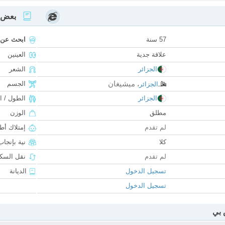
بعض ا
57 سنة
ابحث عن
علاقة جدية
العينين
الجزائر
الشعر
ميشيغان
الجسم
الجزائر
،
الجزائر
الطول / ا
مطلق
الوزن
لم تقدم
إمتلاك أط
كلا
نية بإنجا
لم تقدم
نقل السكن
تسجيل الدخول
الديانة
تسجيل الدخول
 بي