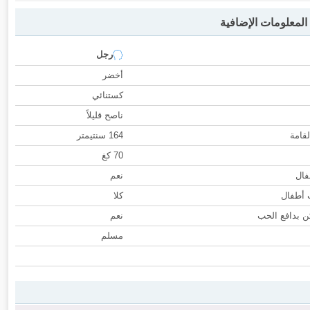
لمعلومات الإضافية
رجل
أخضر
كستنائي
ناصح قليلاً
لقامة
164 سنتيمتر
70 كغ
فال
نعم
ب أطفال
كلا
 بدافع الحب
نعم
مسلم