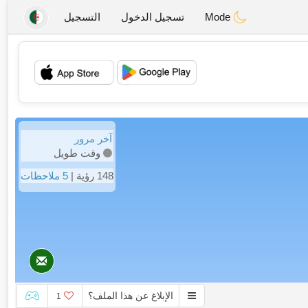
Mode
تسجيل الدخول
التسجيل
💖
💕
آخر مرور
وقت طويل
148 رؤية |
5 ملاحظات
الإبلاغ عن هذا الملف؟
1