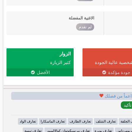
الاغنية المفضلة
لم تقدم
الزوار
خصية عالية الجودة
كثير الزيارة
جودة مؤكدة
الأفضل
اعماً من فضلك
 الجلفة
تعارف الشلف
تعارف الطارف
تعارف الماسكارا
تعارف الواد
 بومرداس
تعارف بويرة
تعارف بيرسيكوتوان كوالالمبور
تعارف تبسة