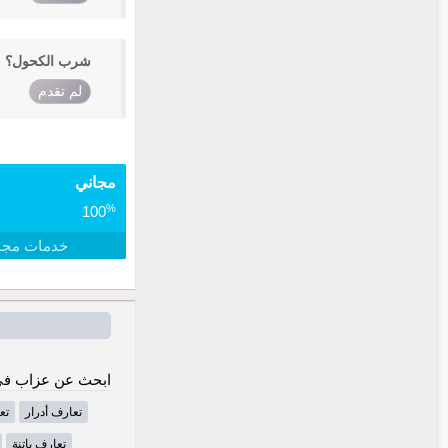
شرب الكحول؟
لم تقدم
مجاني
%
100
خدمات مجا
ابحث عن عزاب في 
تعارف أدرار
تع
تعارف باتنة