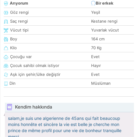
Arıyorum
Bir erkek
Göz rengi
Yeşil
Saç rengi
Kestane rengi
Vücut tipi
Yuvarlak vücut
Boy
164 cm
Kilo
70 Kg
Çocuğu var
Evet
Çocuk sahibi olmak istiyor
Hayır
Aşk için şehir/ülke değiştir
Evet
Din
Müslüman
Kendim hakkında
salam,je suis une algerienne de 45ans qui fait beaucoup
moins honnête et sincère la vie est belle je cherche mon
prince de même profil pour une vie de bonheur tranquille
merci