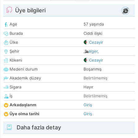
Üye bilgileri
Age
57 yaşında
Burada
Ciddi ilişki
Ülke
Cezayir
Şehir
alger
,
Kökeni
Cezayir
Medeni durum
Boşanmış
Akademik düzey
Belirtilmemiş
Sigara
Hayır
İş
Belirtilmemiş
Arkadaşlarım
Giriş
Üye olma tarihi
Giriş
Daha fazla detay