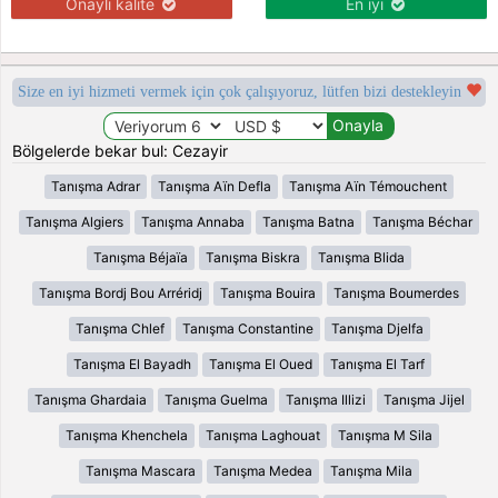
Onaylı kalite
En iyi
Size en iyi hizmeti vermek için çok çalışıyoruz, lütfen bizi destekleyin
Bölgelerde bekar bul: Cezayir
Tanışma Adrar
Tanışma Aïn Defla
Tanışma Aïn Témouchent
Tanışma Algiers
Tanışma Annaba
Tanışma Batna
Tanışma Béchar
Tanışma Béjaïa
Tanışma Biskra
Tanışma Blida
Tanışma Bordj Bou Arréridj
Tanışma Bouira
Tanışma Boumerdes
Tanışma Chlef
Tanışma Constantine
Tanışma Djelfa
Tanışma El Bayadh
Tanışma El Oued
Tanışma El Tarf
Tanışma Ghardaia
Tanışma Guelma
Tanışma Illizi
Tanışma Jijel
Tanışma Khenchela
Tanışma Laghouat
Tanışma M Sila
Tanışma Mascara
Tanışma Medea
Tanışma Mila