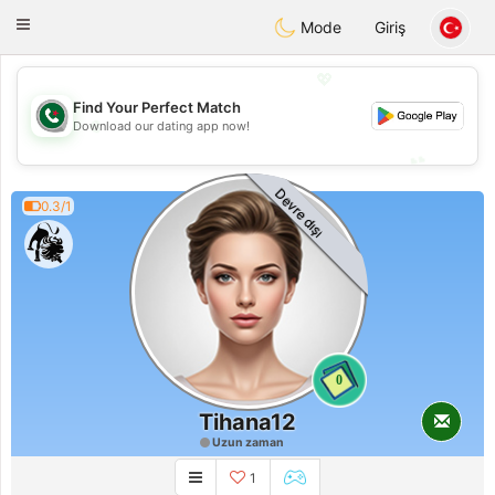
Weshrak
Toggle
Mode
Giriş
navigation
💖
Find Your Perfect Match
💖
Download our dating app now!
💕
💕
Devre dışı
0.3/1
0
Tihana12
Uzun zaman
1