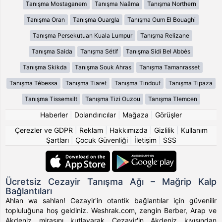
Tanışma Mostaganem
Tanışma Naâma
Tanışma Northern
Tanışma Oran
Tanışma Ouargla
Tanışma Oum El Bouaghi
Tanışma Persekutuan Kuala Lumpur
Tanışma Relizane
Tanışma Saida
Tanışma Sétif
Tanışma Sidi Bel Abbès
Tanışma Skikda
Tanışma Souk Ahras
Tanışma Tamanrasset
Tanışma Tébessa
Tanışma Tiaret
Tanışma Tindouf
Tanışma Tipaza
Tanışma Tissemsilt
Tanışma Tizi Ouzou
Tanışma Tlemcen
Haberler
|
Dolandırıcılar
|
Mağaza
|
Görüşler
Çerezler ve GDPR
|
Reklam
|
Hakkımızda
|
Gizlilik
|
Kullanım
Şartları
|
Çocuk Güvenliği
|
İletişim
|
SSS
Ücretsiz Cezayir Tanışma Ağı – Mağrip Kalp
Bağlantıları
Ahlan wa sahlan! Cezayir'in otantik bağlantılar için güvenilir
topluluğuna hoş geldiniz. Weshrak.com, zengin Berber, Arap ve
Akdeniz mirasını kutlayarak Cezayir'in Akdeniz kıyısından