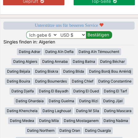
Geprüft
Top-Seite
Unterstütze uns für besseren Service
Singles finden in: Algerien
Dating Adrar
Dating Aïn Defla
Dating Aïn Témouchent
Dating Algiers
Dating Annaba
Dating Batna
Dating Béchar
Dating Béjaïa
Dating Biskra
Dating Blida
Dating Bordj Bou Arréridj
Dating Bouira
Dating Boumerdes
Dating Chlef
Dating Constantine
Dating Djelfa
Dating El Bayadh
Dating El Oued
Dating El Tarf
Dating Ghardaia
Dating Guelma
Dating Illizi
Dating Jijel
Dating Khenchela
Dating Laghouat
Dating M Sila
Dating Mascara
Dating Medea
Dating Mila
Dating Mostaganem
Dating Naâma
Dating Northern
Dating Oran
Dating Ouargla