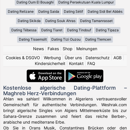
Dating Oum El Bouaghi
Dating Persekutuan Kuala Lumpur
Dating Relizane
Dating Saida
Dating Sétif
Dating Sidi Bel Abbès
Dating Skikda
Dating Souk Ahras
Dating Tamanrasset
Dating Tébessa
Dating Tiaret
Dating Tindouf
Dating Tipaza
Dating Tissemsilt
Dating Tizi Ouzou
Dating Tlemcen
News
|
Fakes
|
Shop
|
Meinungen
Cookies & DSGVO
|
Werbung
|
Über uns
|
Datenschutz
|
AGB
|
Kindersicherheit
|
Kontakt
|
FAQ
Kostenlose algerische Dating-Plattform –
Maghreb Herz-Verbindungen
Ahlan wa sahlan! Willkommen in Algeriens vertrauensvoller
Gemeinschaft für authentische Verbindungen. Weshrak.com
bringt algerische Singles von Algiers Mittelmeerküste bis zur
Sahara-Grenze zusammen und feiert das reiche Berber-,
arabische und mediterrane Erbe.
Ob Sie in Orans Musik, Constantines Brücken oder den