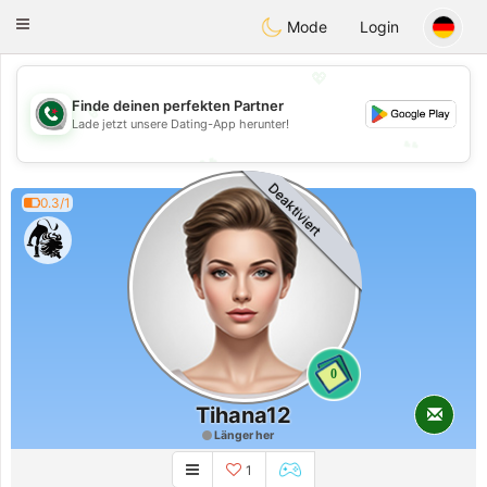
Weshrak
Toggle
Mode
Login
navigation
💖
Finde deinen perfekten Partner
💖
Lade jetzt unsere Dating-App herunter!
💕
💕
Deaktiviert
0.3/1
0
Tihana12
Länger her
1