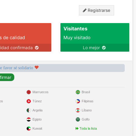
Registrarse
Visitantes
s de calidad
Muy visitado
lidad confirmada
Lo mejor
r favor sé solidario
Marruecos
Brasil
os
Túnez
Filipinas
Argelia
Líbano
Egipto
Golfo
Kuwait
Toda la lista