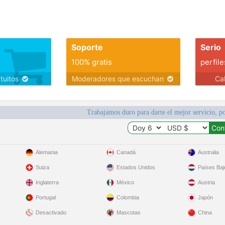
Soporte
Serio
100% gratis
perfile
atuitos
Moderadores que escuchan
Ca
Trabajamos duro para darte el mejor servicio, po
Alemania
Canadá
Australia
Suiza
Estados Unidos
Países Baj
Inglaterra
México
Austria
Portugal
Colombia
Japón
Desactivado
Mascotas
China