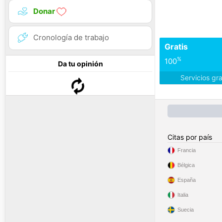
Donar
Cronología de trabajo
Gratis
%
100
Da tu opinión
Servicios gr
Citas por país
Francia
Bélgica
España
Italia
Suecia