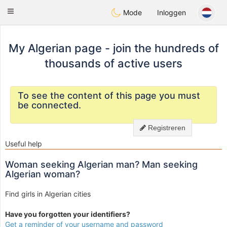
Weshrak
Toggle
Mode
Inloggen
navigation
My Algerian page - join the hundreds of
thousands of active users
To see the content of this page you must
be connected.
Registreren
Useful help
Woman seeking Algerian man? Man seeking
Algerian woman?
Find girls in Algerian cities
Have you forgotten your identifiers?
Get a reminder of your username and password