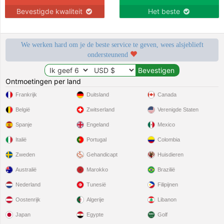
Bevestigde kwaliteit
Het beste
We werken hard om je de beste service te geven, wees alsjeblieft
ondersteunend
Ontmoetingen per land
Frankrijk
Duitsland
Canada
België
Zwitserland
Verenigde Staten
Spanje
Engeland
Mexico
Italië
Portugal
Colombia
Zweden
Gehandicapt
Huisdieren
Australië
Marokko
Brazilië
Nederland
Tunesië
Filipijnen
Oostenrijk
Algerije
Libanon
Japan
Egypte
Golf