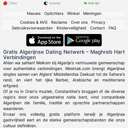
China
Koeweit
Hele lijst
Nieuws
|
Oplichters
|
Winkel
|
Meningen
Cookies & AVG
|
Reclame
|
Over ons
|
Privacy
|
Gebruiksvoorwaarden
|
Kinderveiligheid
|
Contact
|
FAQ
Gratis Algerijnse Dating Netwerk – Maghreb Hart
Verbindingen
Ahlan wa sahlan! Welkom bij Algerije's vertrouwde gemeenschap
voor authentieke verbindingen. Weshrak.com brengt Algerijnse
singles samen van Algiers' Middellandse Zeekust tot de Sahara's
rand, en viert het rijke Berber, Arabische en mediterrane
erfgoed.
Of je nu in Oran's muziek, Constantine's bruggen of de diverse
regio's door onze uitgestrekte natie bent, vind compatibele
Algerijnen die familie, traditie en oprechte partnerschappen
waarderen.
Ervaar ons volledig gratis platform terwijl je Algerijnse
gastvrijheid eert en de sterke gemeenschapsbanden die onze
cultuur definiëren.