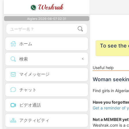
Weshrak
Algiers 2026-08-07 02:31
ホーム
To see the 
検索
Useful help
マイメッセージ
Woman seeking
チャット
Find girls in Algeria
Have you forgotten
ビデオ通話
Get a reminder of
Not a MEMBER yet
アクティビティ
Weshrak.com is a c