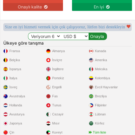
Onaylı kalite
En iyi
Size en iyi hizmeti vermek için çok çalışıyoruz, lütfen bizi destekleyin
Ülkeye göre tanışma
Fransa
Almanya
Kanada
Belçika
İsviçre
Amerika
İspanya
İngiltere
Meksika
İtalya
Portekiz
Kolombiya
İsveç
Engelli
Evcil Hayvanlar
Avustralya
Fas
Brezilya
Hollanda
Tunus
Filipinler
Avusturya
Cezayir
Lübnan
Japonya
Mısır
Körfez
Çin
Kuveyt
Tüm liste