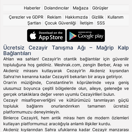
Haberler
|
Dolandırıcılar
|
Mağaza
|
Görüşler
Çerezler ve GDPR
|
Reklam
|
Hakkımızda
|
Gizlilik
|
Kullanım
Şartları
|
Çocuk Güvenliği
|
İletişim
|
SSS
Ücretsiz Cezayir Tanışma Ağı – Mağrip Kalp
Bağlantıları
Ahlan wa sahlan! Cezayir'in otantik bağlantılar için güvenilir
topluluğuna hoş geldiniz. Weshrak.com, zengin Berber, Arap ve
Akdeniz mirasını kutlayarak Cezayir'in Akdeniz kıyısından
Sahra'nın kenarına kadar Cezayirli bekarları bir araya getiriyor.
Oran'ın müziğinde, Constantine'in köprülerinde veya geniş
ulusumuz boyunca çeşitli bölgelerde olun, aileye, geleneğe ve
gerçek ortaklıklara değer veren uyumlu Cezayirlileri bulun.
Cezayir misafirperverliğini ve kültürümüzü tanımlayan güçlü
topluluk bağlarını onurlandırırken tamamen ücretsiz
platformumuzu deneyimleyin.
Binlerce Cezayirli, hem antik mirası hem de modern özlemleri
kutlayan platformumuz aracılığıyla anlamlı ilişkiler kurdu.
Akdeniz kıyılarından Sahra ufuklarına kadar Cezayir manzarası