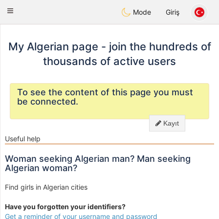
Weshrak
Toggle
Mode
Giriş
navigation
My Algerian page - join the hundreds of
thousands of active users
To see the content of this page you must
be connected.
Kayıt
Useful help
Woman seeking Algerian man? Man seeking
Algerian woman?
Find girls in Algerian cities
Have you forgotten your identifiers?
Get a reminder of your username and password