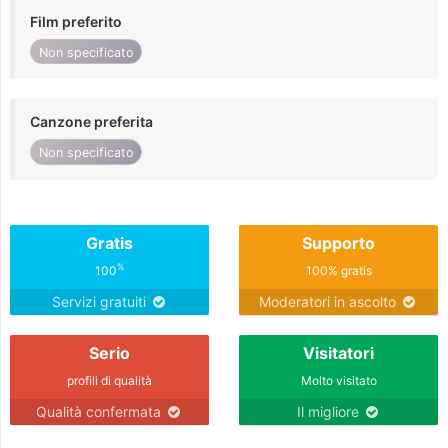
Film preferito
Non specificato
Canzone preferita
Non specificato
Gratis
Supporto
%
100
100% gratis
Servizi gratuiti
Moderatori in ascolto
Serio
Visitatori
profili di qualità
Molto visitato
Qualità confermata
Il migliore