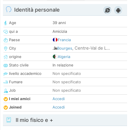
Identità personale
Age
39 anni
qui a
Amicizia
Paese
Francia
Centre-Val de L...
City
Bourges
,
origine
Algeria
Stato civile
In relazione
livello accademico
Non specificato
Fumare
Non specificato
Job
Non specificato
I miei amici
Accedi
Joined
Accedi
Il mio fisico e +