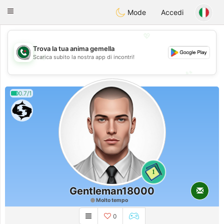
Weshrak
Toggle
Mode
Accedi
navigation
💖
Trova la tua anima gemella
💖
Scarica subito la nostra app di incontri!
💕
💕
0.7/1
1
Gentleman18000
Molto tempo
0