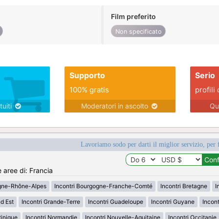
Film preferito
Non specificato
Supporto
Serio
100% gratis
profili 
tuiti
Moderatori in ascolto
Qu
Lavoriamo sodo per darti il miglior servizio, per 
e aree di: Francia
rgne-Rhône-Alpes
Incontri Bourgogne-Franche-Comté
Incontri Bretagne
I
d Est
Incontri Grande-Terre
Incontri Guadeloupe
Incontri Guyane
Incon
tinique
Incontri Normandie
Incontri Nouvelle-Aquitaine
Incontri Occitanie