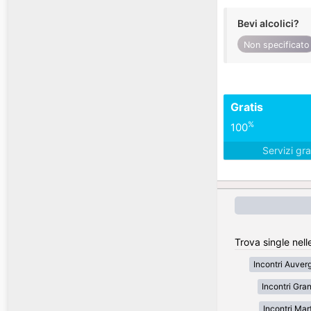
Bevi alcolici?
Non specificato
Gratis
%
100
Servizi gra
Trova single nell
Incontri Auve
Incontri Gran
Incontri Mar