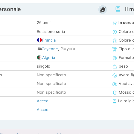
personale
Il m
26 anni
In cerca
Relazione seria
Colore 
Francia
Colore c
Guyane
Cayenne
,
Tipo di 
Algeria
Formato
singolo
peso
co
Non specificato
Avere fig
Non specificato
Vuoi ave
Non specificato
Mosso d
Accedi
La religi
Accedi