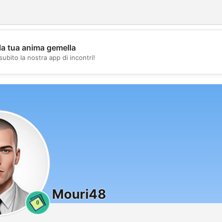
la tua anima gemella
💖
subito la nostra app di incontri!
💕
Mouri48
0