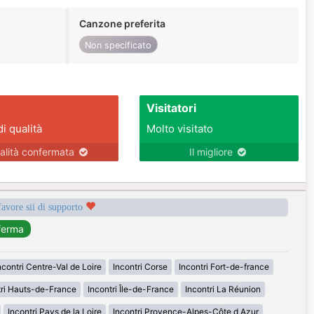
Canzone preferita
Non specificato
Visitatori
di qualità
Molto visitato
alità confermata
Il migliore
favore sii di supporto
ncontri Centre-Val de Loire
Incontri Corse
Incontri Fort-de-france
tri Hauts-de-France
Incontri Île-de-France
Incontri La Réunion
Incontri Pays de la Loire
Incontri Provence-Alpes-Côte d Azur