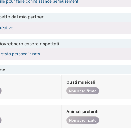
ille pour faire connaissance sérieusement
etto dal mio partner
créative
 dovrebbero essere rispettati
è stato personalizzato
me
Gusti musicali
Non specificato
Animali preferiti
Non specificato