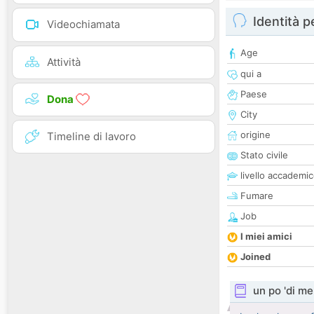
Identità 
Videochiamata
Age
Attività
qui a
Paese
Dona
City
origine
Timeline di lavoro
Stato civile
livello accademi
Fumare
Job
I miei amici
Joined
un po 'di me