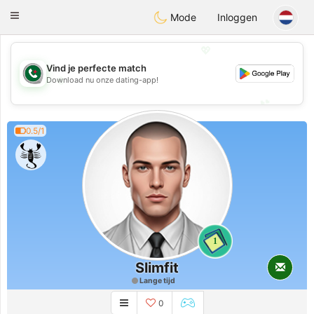
Weshrak
Toggle
Mode
Inloggen
navigation
💖
Vind je perfecte match
💖
Download nu onze dating-app!
💕
💕
0.5/1
1
Slimfit
Lange tijd
0