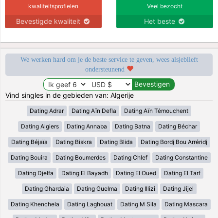
kwaliteitsprofielen
Veel bezocht
Bevestigde kwaliteit
Het beste
We werken hard om je de beste service te geven, wees alsjeblieft
ondersteunend
Vind singles in de gebieden van: Algerije
Dating Adrar
Dating Aïn Defla
Dating Aïn Témouchent
Dating Algiers
Dating Annaba
Dating Batna
Dating Béchar
Dating Béjaïa
Dating Biskra
Dating Blida
Dating Bordj Bou Arréridj
Dating Bouira
Dating Boumerdes
Dating Chlef
Dating Constantine
Dating Djelfa
Dating El Bayadh
Dating El Oued
Dating El Tarf
Dating Ghardaia
Dating Guelma
Dating Illizi
Dating Jijel
Dating Khenchela
Dating Laghouat
Dating M Sila
Dating Mascara