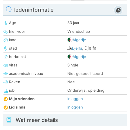
ledeninformatie
Age
33 jaar
hier voor
Vriendschap
land
Algerije
Djelfa
stad
Djelfa
,
herkomst
Algerije
vitaal
Single
academisch niveau
Niet gespecificeerd
Roken
Nee
job
Onderwijs, opleiding
Mijn vrienden
Inloggen
Lid sinds
Inloggen
Wat meer details