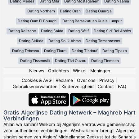
Dating Medea
Dating Mila
Dating Mostaganem
Dating Naâma
Dating Northern
Dating Oran
Dating Ouargla
Dating Oum El Bouaghi
Dating Persekutuan Kuala Lumpur
Dating Relizane
Dating Saida
Dating Sétif
Dating Sidi Bel Abbès
Dating Skikda
Dating Souk Ahras
Dating Tamanrasset
Dating Tébessa
Dating Tiaret
Dating Tindouf
Dating Tipaza
Dating Tissemsilt
Dating Tizi Ouzou
Dating Tlemcen
Nieuws
|
Oplichters
|
Winkel
|
Meningen
Cookies & AVG
|
Reclame
|
Over ons
|
Privacy
|
Gebruiksvoorwaarden
|
Kinderveiligheid
|
Contact
|
FAQ
Gratis Algerijnse Dating Netwerk – Maghreb Hart
Verbindingen
Ahlan wa sahlan! Welkom bij Algerije's vertrouwde gemeenschap
voor authentieke verbindingen. Weshrak.com brengt Algerijnse
singles samen van Algiers' Middellandse Zeekust tot de Sahara's