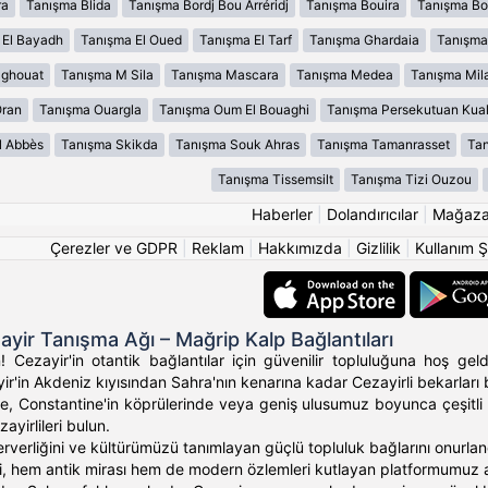
ra
Tanışma Blida
Tanışma Bordj Bou Arréridj
Tanışma Bouira
Tanışma B
 El Bayadh
Tanışma El Oued
Tanışma El Tarf
Tanışma Ghardaia
Tanışma
aghouat
Tanışma M Sila
Tanışma Mascara
Tanışma Medea
Tanışma Mil
Oran
Tanışma Ouargla
Tanışma Oum El Bouaghi
Tanışma Persekutuan Kua
l Abbès
Tanışma Skikda
Tanışma Souk Ahras
Tanışma Tamanrasset
Tan
Tanışma Tissemsilt
Tanışma Tizi Ouzou
Haberler
|
Dolandırıcılar
|
Mağaz
Çerezler ve GDPR
|
Reklam
|
Hakkımızda
|
Gizlilik
|
Kullanım Ş
ayir Tanışma Ağı – Mağrip Kalp Bağlantıları
 Cezayir'in otantik bağlantılar için güvenilir topluluğuna hoş ge
r'in Akdeniz kıyısından Sahra'nın kenarına kadar Cezayirli bekarları b
e, Constantine'in köprülerinde veya geniş ulusumuz boyunca çeşitli 
yirlileri bulun.
erverliğini ve kültürümüzü tanımlayan güçlü topluluk bağlarını onurl
i, hem antik mirası hem de modern özlemleri kutlayan platformumuz arac