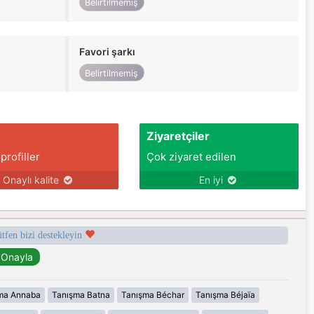
Belirtilmemiş
Favori şarkı
Belirtilmemiş
Ziyaretçiler
 profiller
Çok ziyaret edilen
Onaylı kalite
En iyi
ütfen bizi destekleyin
ma Annaba
Tanışma Batna
Tanışma Béchar
Tanışma Béjaïa