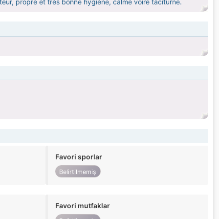
teur, propre et très bonne hygiène, calme voire taciturne.
Favori sporlar
Belirtilmemiş
Favori mutfaklar