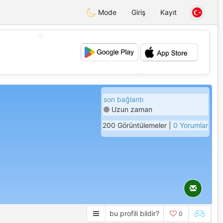
Mode
Giriş
Kayıt
💖
💕
son bağlantı
Uzun zaman
200 Görüntülemeler |
0 Yorumlar
bu profili bildir?
0