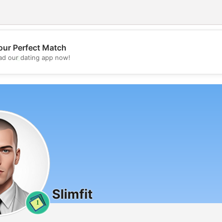
our Perfect Match
💖
d our dating app now!
💕
Slimfit
1