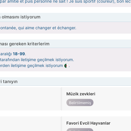
 amitié et puis personne ne sait ! Je suis sportif (coureur), bon lec
 olmasını istiyorum
ontanée, qui aime changer et échanger.
ası gereken kriterlerim
aralığı
18-99
.
tarafından iletişime geçilmek istiyorum.
rden iletişime geçilmek istiyorum
.
i tanıyın
Müzik zevkleri
Belirtilmemiş
Favori Evcil Hayvanlar