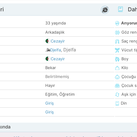
ri
Dah
33 yaşında
Arıyor
Arkadaşlık
Göz ren
Cezayir
Saç ren
Djelfa
Djelfa
,
Vücut ti
Cezayir
Boy
Bekar
Kilo
Belirtilmemiş
Çocuğu 
Hayır
Çocuk sa
Eğitim, Öğretim
Aşk için
Giriş
Din
Giriş
kında