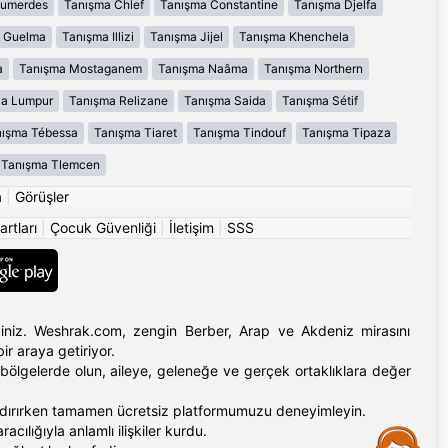
oumerdes
Tanışma Chlef
Tanışma Constantine
Tanışma Djelfa
 Guelma
Tanışma Illizi
Tanışma Jijel
Tanışma Khenchela
a
Tanışma Mostaganem
Tanışma Naâma
Tanışma Northern
la Lumpur
Tanışma Relizane
Tanışma Saida
Tanışma Sétif
ışma Tébessa
Tanışma Tiaret
Tanışma Tindouf
Tanışma Tipaza
Tanışma Tlemcen
a
|
Görüşler
artları
|
Çocuk Güvenliği
|
İletişim
|
SSS
ldiniz. Weshrak.com, zengin Berber, Arap ve Akdeniz mirasını
ir araya getiriyor.
bölgelerde olun, aileye, geleneğe ve gerçek ortaklıklara değer
andırırken tamamen ücretsiz platformumuzu deneyimleyin.
ılığıyla anlamlı ilişkiler kurdu.
Assistance