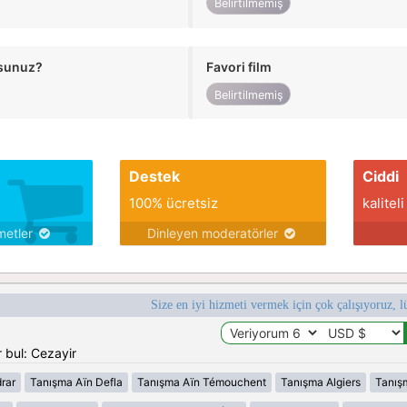
Belirtilmemiş
usunuz?
Favori film
Belirtilmemiş
Destek
Ciddi
100% ücretsiz
kaliteli
metler
Dinleyen moderatörler
Size en iyi hizmeti vermek için çok çalışıyoruz, l
 bul: Cezayir
rar
Tanışma Aïn Defla
Tanışma Aïn Témouchent
Tanışma Algiers
Tanış