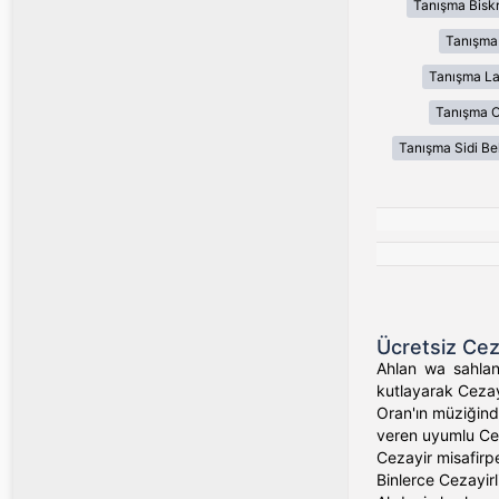
Tanışma Bisk
Tanışma
Tanışma L
Tanışma 
Tanışma Sidi Be
Ücretsiz Cez
Ahlan wa sahlan!
kutlayarak Cezayi
Oran'ın müziğind
veren uyumlu Ceza
Cezayir misafirp
Binlerce Cezayirl