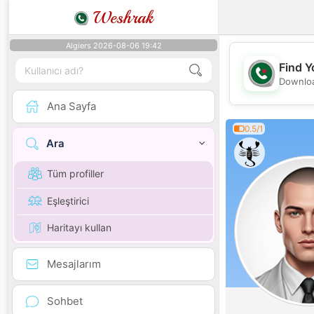
Weshrak
Algiers 2026-08-06 19:42
Find Y
Downloa
Ana Sayfa
0.5/1
Ara
Tüm profiller
Eşleştirici
Haritayı kullan
Mesajlarım
Sohbet