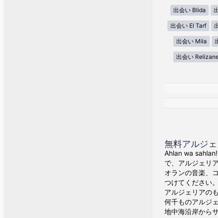
出会い Blida
出
出会い El Tarf
出
出会い Mila
出会い Relizan
無料アルジェ
Ahlan wa 
で、アルジェリ
オランの音楽、
つけてください
アルジェリアの
何千ものアルジ
地中海沿岸から