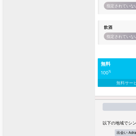
指定されていな
飲酒
指定されていな
無料
%
100
無料サー
以下の地域でシン
出会い Adra