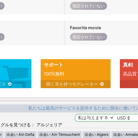
い
指定されていない
Favorite movie
い
指定されていない
サポート
真剣
100%無料
高品質
ビス
聞く耳を持つモデレーター
私たちは最高のサービスを提供するために懸命に働いて
グルを見つける： アルジェリア
r
出会い Aïn Defla
出会い Aïn Témouchent
出会い Algiers
出会い Annab