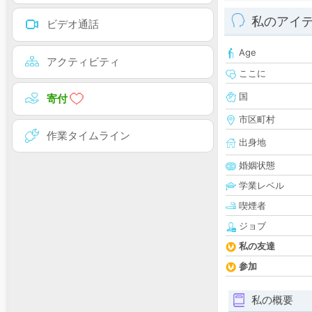
私のアイ
ビデオ通話
Age
アクティビティ
ここに
国
寄付
市区町村
作業タイムライン
出身地
婚姻状態
学業レベル
喫煙者
ジョブ
私の友達
参加
私の概要