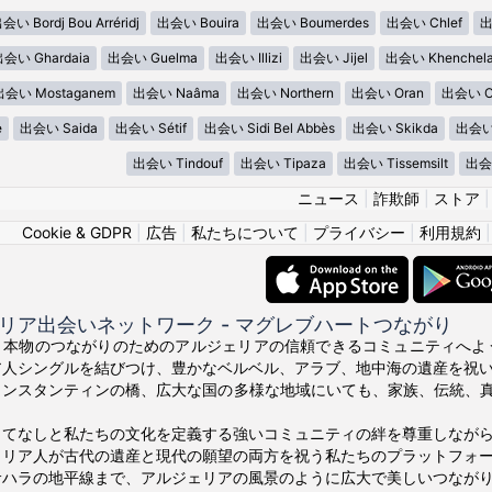
会い Bordj Bou Arréridj
出会い Bouira
出会い Boumerdes
出会い Chlef
出
会い Ghardaia
出会い Guelma
出会い Illizi
出会い Jijel
出会い Khenchel
出会い Mostaganem
出会い Naâma
出会い Northern
出会い Oran
出会い Ou
e
出会い Saida
出会い Sétif
出会い Sidi Bel Abbès
出会い Skikda
出会い 
出会い Tindouf
出会い Tipaza
出会い Tissemsilt
出会い
ニュース
|
詐欺師
|
ストア
Cookie & GDPR
|
広告
|
私たちについて
|
プライバシー
|
利用規約
リア出会いネットワーク - マグレブハートつながり
sahlan! 本物のつながりのためのアルジェリアの信頼できるコミュニティへ
ア人シングルを結びつけ、豊かなベルベル、アラブ、地中海の遺産を祝
コンスタンティンの橋、広大な国の多様な地域にいても、家族、伝統、
。
もてなしと私たちの文化を定義する強いコミュニティの絆を尊重しなが
ェリア人が古代の遺産と現代の願望の両方を祝う私たちのプラットフォ
サハラの地平線まで、アルジェリアの風景のように広大で美しいつなが