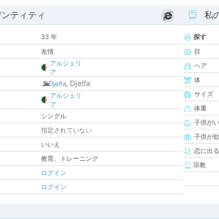
デンティティ
私
33 年
探す
友情
目
アルジェリ
ヘア
ア
体
Djelfa
Djelfa
,
サイズ
アルジェリ
ア
体重
シングル
子供が
指定されていない
子供が
いいえ
恋に出
教育、トレーニング
宗教
ログイン
ログイン