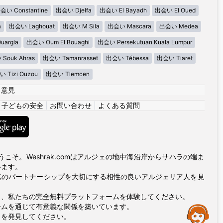
会い Constantine
出会い Djelfa
出会い El Bayadh
出会い El Oued
a
出会い Laghouat
出会い M Sila
出会い Mascara
出会い Medea
argla
出会い Oum El Bouaghi
出会い Persekutuan Kuala Lumpur
Souk Ahras
出会い Tamanrasset
出会い Tébessa
出会い Tiaret
 Tizi Ouzou
出会い Tlemcen
|
意見
|
子どもの安全
|
お問い合わせ
|
よくある質問
ようこそ。Weshrak.comはアルジェの地中海沿岸からサハラの端ま
います。
真のパートナーシップを大切にする相性の良いアルジェリア人を見
ら、私たちの完全無料プラットフォームを体験してください。
ームを通じて有意義な関係を築いています。
Assistance
りを発見してください。