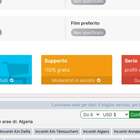
Non specificato
Film preferito
Non specificato
Supporto
Serio
100% gratis
profili 
tuiti
Moderatori in ascolto
Qu
Lavoriamo sodo per darti il miglior servizio, per 
e aree di: Algeria
Incontri Aïn Defla
Incontri Aïn Témouchent
Incontri Algiers
Incontri Annab