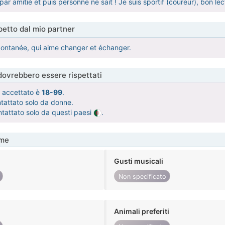
 amitié et puis personne ne sait ! Je suis sportif (coureur), bon lec
etto dal mio partner
ontanée, qui aime changer et échanger.
 dovrebbero essere rispettati
tà accettato è
18-99
.
ntattato solo da donne.
ntattato solo da questi paesi
.
me
Gusti musicali
Non specificato
Animali preferiti