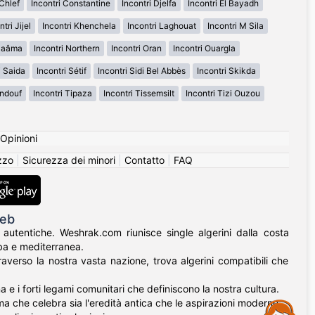
 Chlef
Incontri Constantine
Incontri Djelfa
Incontri El Bayadh
ntri Jijel
Incontri Khenchela
Incontri Laghouat
Incontri M Sila
 Naâma
Incontri Northern
Incontri Oran
Incontri Ouargla
i Saida
Incontri Sétif
Incontri Sidi Bel Abbès
Incontri Skikda
indouf
Incontri Tipaza
Incontri Tissemsilt
Incontri Tizi Ouzou
Opinioni
izzo
|
Sicurezza dei minori
|
Contatto
|
FAQ
reb
 autentiche. Weshrak.com riunisce single algerini dalla costa
aba e mediterranea.
raverso la nostra vasta nazione, trova algerini compatibili che
e i forti legami comunitari che definiscono la nostra cultura.
orma che celebra sia l'eredità antica che le aspirazioni moderne.
Assistance