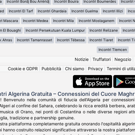
da
Incontri Bordj Bou Arréridj
Incontri Bouira
Incontri Boumerdes
Incontri
ued
Incontri El Tarf
Incontri Ghardaia
Incontri Guelma
Incontri Illizi
Inco
tri Mascara
Incontri Medea
Incontri Mila
Incontri Mostaganem
Incontri
m El Bouaghi
Incontri Persekutuan Kuala Lumpur
Incontri Relizane
Incontr
k Ahras
Incontri Tamanrasset
Incontri Tébessa
Incontri Tiaret
Incontri T
Incontri Tlemcen
Notizie
|
Truffatori
|
Negozio
|
Cookie e GDPR
|
Pubblicità
|
Chi siamo
|
Privacy
|
Termini di util
ntri Algerina Gratuita – Connessioni del Cuore Magh
 Benvenuto nella comunità di fiducia dell'Algeria per connessioni
Algeri al confine del Sahara, celebrando la ricca eredità berbera, ar
 musica di Orano, nei ponti di Costantina o nelle diverse regioni att
lia, tradizione e partnership genuine.
tra piattaforma completamente gratuita onorando l'ospitalità algerina 
ini hanno costruito relazioni significative attraverso la nostra piattaf