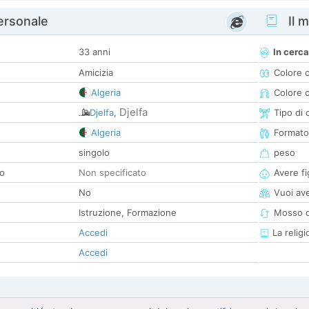
personale
Il m
33 anni
In cerca
Amicizia
Colore 
Algeria
Colore c
Djelfa
Djelfa
,
Tipo di 
Algeria
Formato
singolo
peso
co
Non specificato
Avere fig
No
Vuoi ave
Istruzione, Formazione
Mosso d
Accedi
La religi
Accedi