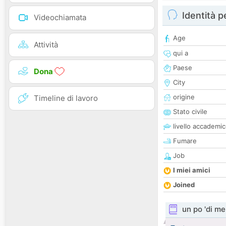
Identità 
Videochiamata
Age
Attività
qui a
Paese
Dona
City
origine
Timeline di lavoro
Stato civile
livello accademi
Fumare
Job
I miei amici
Joined
un po 'di me