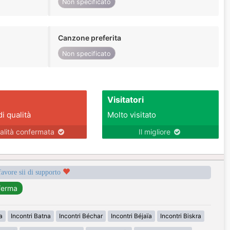
Non specificato
Canzone preferita
Non specificato
Visitatori
di qualità
Molto visitato
alità confermata
Il migliore
favore sii di supporto
a
Incontri Batna
Incontri Béchar
Incontri Béjaïa
Incontri Biskra