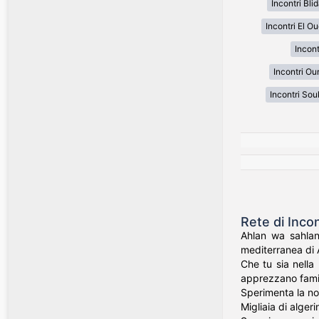
Incontri Bli
Incontri El O
Incon
Incontri Ou
Incontri Sou
Rete di Inco
Ahlan wa sahlan!
mediterranea di 
Che tu sia nella
apprezzano famig
Sperimenta la nos
Migliaia di alger