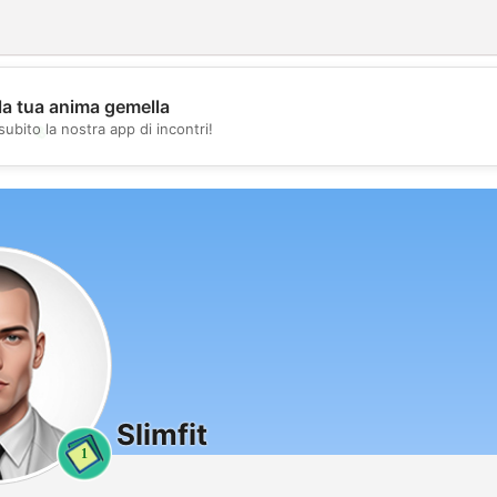
la tua anima gemella
💖
subito la nostra app di incontri!
💕
Slimfit
1