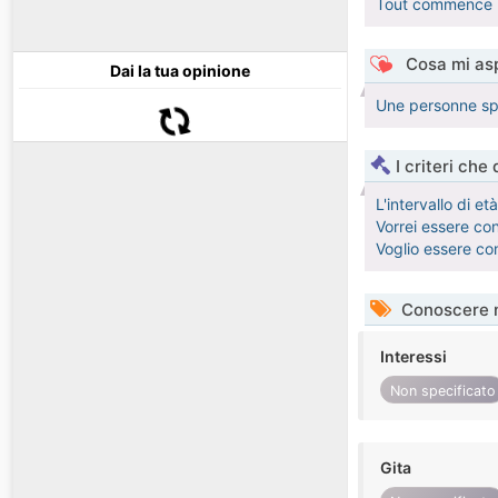
Tout commence par
Cosa mi asp
Dai la tua opinione
Une personne sp
I criteri che
L'intervallo di e
Vorrei essere co
Voglio essere co
Conoscere 
Interessi
Non specificato
Gita