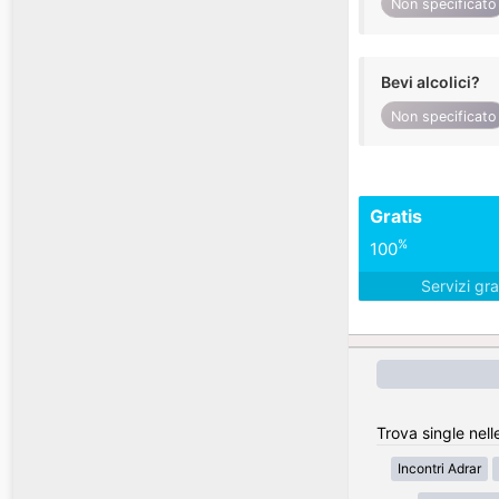
Non specificato
Bevi alcolici?
Non specificato
Gratis
%
100
Servizi gra
Trova single nell
Incontri Adrar