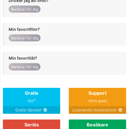
Dricker jag alc ohol?
Berättar för dig
Min favoritfilm?
Berättar för dig
Min favoritlåt?
Berättar för dig
Gratis
Support
%
100
100% gratis
Gratis tjänster
Lyssnande moderatorer
Seriös
Besökare