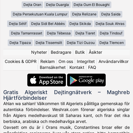
Dejta Oran
Dejta Ouargla
Dejta Oum El Bouaghi
Dejta Persekutuan Kuala Lumpur
Dejta Relizane
Dejta Saida
Dejta Sétif
Dejta Sidi Bel Abbès
Dejta Skikda
Dejta Souk Ahras
Dejta Tamanrasset
Dejta Tébessa
Dejta Tiaret
Dejta Tindouf
Dejta Tipaza
Dejta Tissemsilt
Dejta Tizi Ouzou
Dejta Tlemcen
Nyheter
|
Bedragare
|
Butik
|
Åsikter
Cookies & GDPR
|
Reklam
|
Om oss
|
Integritet
|
Användarvillkor
|
Barnsäkerhet
|
Kontakt
|
FAQ
Gratis Algeriskt Dejtingnätverk – Maghreb
Hjärtförbindelser
Ahlan wa sahlan! Välkommen till Algeriets pålitliga gemenskap för
autentiska förbindelser. Weshrak.com förenar algeriska singlar
från Algiers medelhavskust till Saharas kant, och firar det rika
berbiska, arabiska och medelhavliga arvet.
Oavsett om du är i Orans musik, Constantines broar eller de