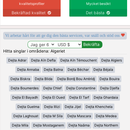
kvalitetsprofiler
Mycket besökt
Bekräftad kvalitet
Det bästa
Vi arbetar hårt för att ge dig den bästa servicen, var snäll och stöd oss
Hitta singlar i områdena: Algeriet
Dejta Adrar
Dejta Aïn Defla
Dejta Aïn Témouchent
Dejta Algiers
Dejta Annaba
Dejta Batna
Dejta Béchar
Dejta Béjaïa
Dejta Biskra
Dejta Blida
Dejta Bordj Bou Arréridj
Dejta Bouira
Dejta Boumerdes
Dejta Chlef
Dejta Constantine
Dejta Djelfa
Dejta El Bayadh
Dejta El Oued
Dejta El Tarf
Dejta Ghardaia
Dejta Guelma
Dejta Illizi
Dejta Jijel
Dejta Khenchela
Dejta Laghouat
Dejta M Sila
Dejta Mascara
Dejta Medea
Dejta Mila
Dejta Mostaganem
Dejta Naâma
Dejta Northern