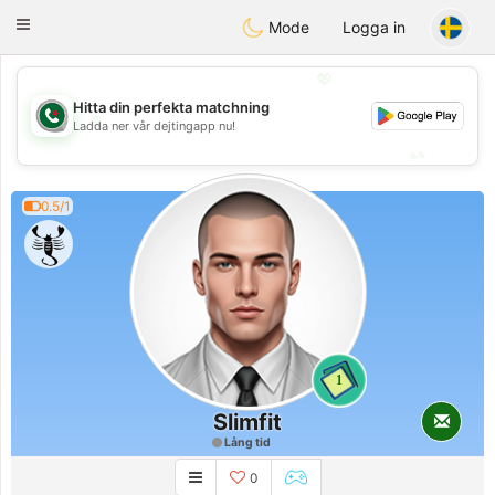
Weshrak
Toggle
Mode
Logga in
navigation
💖
Hitta din perfekta matchning
💖
Ladda ner vår dejtingapp nu!
💕
💕
0.5/1
1
Slimfit
Lång tid
0