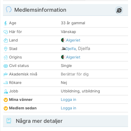
Medlemsinformation
Age
33 år gammal
Här för
Vänskap
Land
Algeriet
Djelfa
Stad
Djelfa
,
Origins
Algeriet
Civil status
Single
Akademisk nivå
Berättar för dig
Rökare
Nej
Jobb
Utbildning, utbildning
Mina vänner
Logga in
Medlem sedan
Logga in
Några mer detaljer